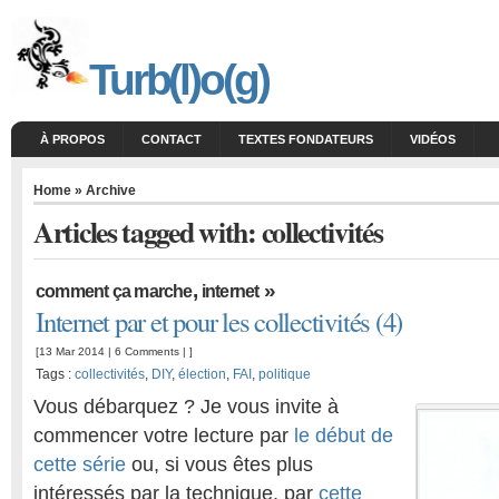
Turb(l)o(g)
À PROPOS
CONTACT
TEXTES FONDATEURS
VIDÉOS
Home
» Archive
Articles tagged with: collectivités
,
»
comment ça marche
internet
Internet par et pour les collectivités (4)
[13 Mar 2014 |
6 Comments
| ]
Tags :
collectivités
,
DIY
,
élection
,
FAI
,
politique
Vous débarquez ? Je vous invite à
commencer votre lecture par
le début de
cette série
ou, si vous êtes plus
intéressés par la technique, par
cette