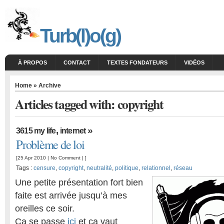
Turb(l)o(g)
À PROPOS
CONTACT
TEXTES FONDATEURS
VIDÉOS
Home
» Archive
Articles tagged with: copyright
,
»
3615 my life
internet
Problème de loi
[25 Apr 2010 |
No Comment
| ]
Tags :
censure
,
copyright
,
neutralité
,
politique
,
relationnel
,
réseau
Une petite présentation fort bien
faite est arrivée jusqu’à mes
oreilles ce soir.
Ca se passe
ici
et ça vaut