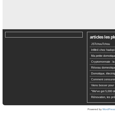
articles les 
JSTchouTchou
Infiltré chez hadopi
Ma petite domotiqu
Cryptomonnaie : la
Réseau domestiqu
Domotique, électriq
Comment censurer 
Viens bosser pour m
"We've got 5,000 dol
Rénovation, les pré
Powered by
WordPres