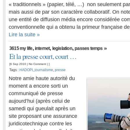
« traditionnels » (papier, télé, …) non seulement par 
mais aussi de par son caractère collaboratif. On note
une entité de diffusion média encore considérée c
conventionnelle qui a obtenu la primeur française de
Lire la suite »
,
,
,
»
3615 my life
internet
legislation
passes temps
Et la presse court, court …
[6 Sep 2010 |
No Comment
| ]
Tags :
HADOPI
,
journalisme
,
presse
Notre amie haute autorité du
moment a encore sorti un
communiqué de presse
aujourd’hui (après celui de
samedi qui gueulait après un
site proposant une assurance
juridicotechnique contre les