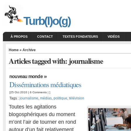
Turb(l)o(g)
À PROPOS
CONTACT
TEXTES FONDATEURS
VIDÉOS
Home
» Archive
Articles tagged with: journalisme
»
nouveau monde
Disséminations médiatiques
[25 Oct 2010 |
6 Comments
| ]
Tags :
journalisme
,
médias
,
politique
,
télévision
Toutes les agitations
blogosphériques du moment
m’ont l’air de tourner en rond
autour d’un fait relativement