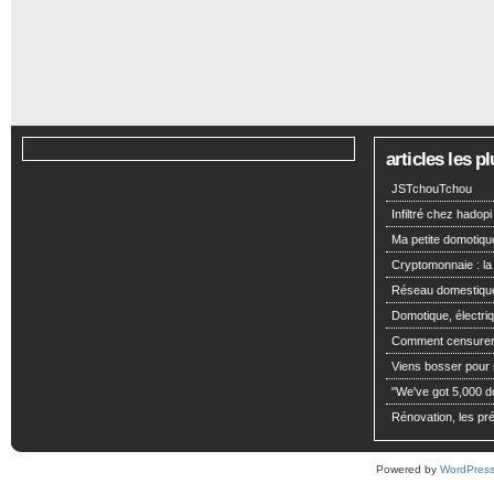
articles les 
JSTchouTchou
Infiltré chez hadopi
Ma petite domotiqu
Cryptomonnaie : la
Réseau domestiqu
Domotique, électriq
Comment censurer 
Viens bosser pour m
"We've got 5,000 dol
Rénovation, les pré
Powered by
WordPres