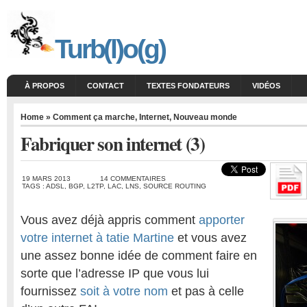
Turb(l)o(g)
À PROPOS
CONTACT
TEXTES FONDATEURS
VIDÉOS
Home
»
Comment ça marche
,
Internet
,
Nouveau monde
Fabriquer son internet (3)
19 MARS 2013
14 COMMENTAIRES
TAGS :
ADSL
,
BGP
,
L2TP
,
LAC
,
LNS
,
SOURCE ROUTING
Vous avez déjà appris comment
apporter
votre internet à tatie Martine
et vous avez
une assez bonne idée de comment faire en
sorte que l’adresse IP que vous lui
fournissez
soit à votre nom
et pas à celle