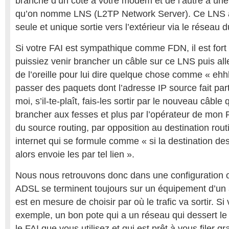
branché d’un côté à votre modem et de l’autre à un
qu’on nomme LNS (L2TP Network Server). Ce LNS 
seule et unique sortie vers l’extérieur via le réseau d
Si votre FAI est sympathique comme FDN, il est fort
puissiez venir brancher un câble sur ce LNS puis alle
de l’oreille pour lui dire quelque chose comme « ehhh
passer des paquets dont l’adresse IP source fait par
moi, s’il-te-plaît, fais-les sortir par le nouveau câble
brancher aux fesses et plus par l’opérateur de mon F
du source routing, par opposition au destination rout
internet qui se formule comme « si la destination des
alors envoie les par tel lien ».
Nous nous retrouvons donc dans une configuration 
ADSL se terminent toujours sur un équipement d’un 
est en mesure de choisir par où le trafic va sortir. Si
exemple, un bon pote qui a un réseau qui dessert 
le FAI que vous utilisez et qui est prêt à vous filer 