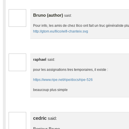
Bruno (author)
said:
Pour info, les amis de chez Ilico ont fait un truc généraliste plutô
http://gtom.eu/Ilico/wifi-chanteix.svg
raphael
said:
pour les assignations tres temporaires, il existe :
https://www.ripe.net/ripe/docs/ripe-526
beaucoup plus simple
cedric
said: