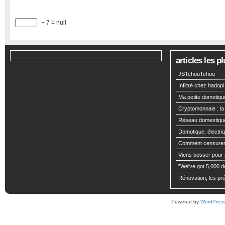
− 7 = null
articles les 
JSTchouTchou
Infiltré chez hadopi
Ma petite domotiqu
Cryptomonnaie : la
Réseau domestiqu
Domotique, électriq
Comment censurer 
Viens bosser pour m
"We've got 5,000 dol
Rénovation, les pré
Powered by
WordPres