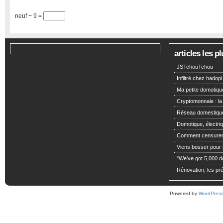
neuf − 9 =
articles les 
JSTchouTchou
Infiltré chez hadopi
Ma petite domotiqu
Cryptomonnaie : la
Réseau domestiqu
Domotique, électriq
Comment censurer 
Viens bosser pour m
"We've got 5,000 dol
Rénovation, les pré
Powered by
WordPres