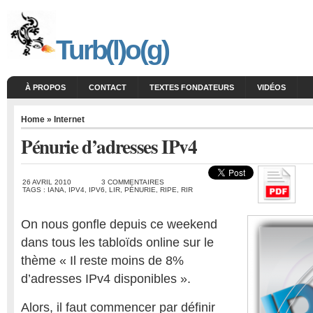
Turb(l)o(g)
À PROPOS
CONTACT
TEXTES FONDATEURS
VIDÉOS
Home
»
Internet
Pénurie d’adresses IPv4
26 AVRIL 2010
3 COMMENTAIRES
TAGS :
IANA
,
IPV4
,
IPV6
,
LIR
,
PÉNURIE
,
RIPE
,
RIR
On nous gonfle depuis ce weekend
dans tous les tabloïds online sur le
thème « Il reste moins de 8%
d’adresses IPv4 disponibles ».
Alors, il faut commencer par définir