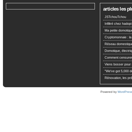
articles les 
JSTchouTchou
Infiltré chez hadopi
Ma petite domotiqu
Cryptomonnaie : la
Réseau domestiqu
Domotique, électriq
Comment censurer 
Viens bosser pour m
"We've got 5,000 dol
Rénovation, les pré
Powered by
WordPres