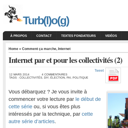
Turb(l)o(g)
À PROPOS
CONTACT
TEXTES FONDATEURS
VIDÉOS
Home
»
Comment ça marche
,
Internet
Internet par et pour les collectivités (2)
Tweet
12 MARS 2014
4 COMMENTAIRES
TAGS :
COLLECTIVITÉS
,
DIY
,
ÉLECTION
,
FAI
,
POLITIQUE
Vous débarquez ? Je vous invite à
commencer votre lecture par
le début de
cette série
ou, si vous êtes plus
intéressés par la technique, par
cette
autre série d’articles
.