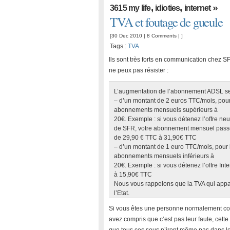
,
,
»
3615 my life
idioties
internet
TVA et foutage de gueule
[30 Dec 2010 |
8 Comments
| ]
Tags :
TVA
Ils sont très forts en communication chez S
ne peux pas résister :
L’augmentation de l’abonnement ADSL se
– d’un montant de 2 euros TTC/mois, pour
abonnements mensuels supérieurs à
20€. Exemple : si vous détenez l’offre ne
de SFR, votre abonnement mensuel pass
de 29,90 € TTC à 31,90€ TTC
– d’un montant de 1 euro TTC/mois, pour 
abonnements mensuels inférieurs à
20€. Exemple : si vous détenez l’offre I
à 15,90€ TTC
Nous vous rappelons que la TVA qui appar
l’Etat.
Si vous êtes une personne normalement cons
avez compris que c’est pas leur faute, cette 