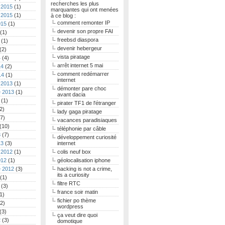
recherches les plus
 2015
(1)
marquantes qui ont menées
 2015
(1)
à ce blog :
comment remonter IP
015
(1)
devenir son propre FAI
(1)
freebsd diaspora
(1)
devenir hebergeur
(2)
vista piratage
4
(4)
arrêt internet 5 mai
14
(2)
comment redémarrer
14
(1)
internet
 2013
(1)
démonter pare choc
 2013
(1)
avant dacia
(1)
pirater TF1 de l'étranger
2)
lady gaga piratage
7)
vacances paradisiaques
(10)
téléphonie par câble
3
(7)
développement curiosité
13
(3)
internet
 2012
(1)
colis neuf box
012
(1)
géolocalisation iphone
 2012
(3)
hacking is not a crime,
its a curiosity
(1)
filtre RTC
(3)
france soir matin
1)
fichier po thème
2)
wordpress
(3)
ça veut dire quoi
2
(3)
domotique