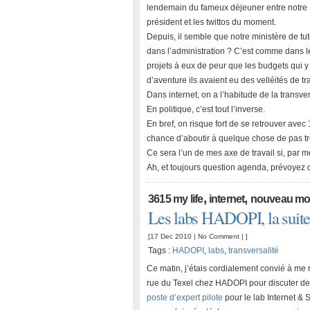
lendemain du fameux déjeuner entre notre
président et les twittos du moment.
Depuis, il semble que notre ministère de tut
dans l’administration ? C’est comme dans les
projets à eux de peur que les budgets qui y 
d’aventure ils avaient eu des velléités de tr
Dans internet, on a l’habitude de la transver
En politique, c’est tout l’inverse.
En bref, on risque fort de se retrouver avec
chance d’aboutir à quelque chose de pas tro
Ce sera l’un de mes axe de travail si, par 
Ah, et toujours question agenda, prévoyez d
,
,
3615 my life
internet
nouveau m
Les labs HADOPI, la suit
[17 Dec 2010 |
No Comment
| ]
Tags :
HADOPI
,
labs
,
transversalité
Ce matin, j’étais cordialement convié à me
rue du Texel chez HADOPI pour discuter d
poste d’expert pilote
pour le lab Internet & S