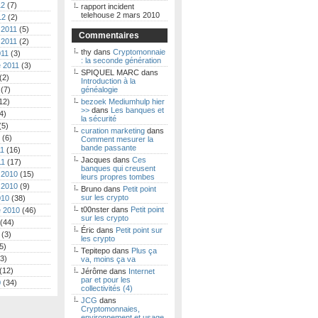
12
(7)
rapport incident
telehouse 2 mars 2010
12
(2)
 2011
(5)
Commentaires
 2011
(2)
thy
dans
Cryptomonnaie
011
(3)
: la seconde génération
 2011
(3)
SPIQUEL MARC
dans
(2)
Introduction à la
(7)
généalogie
12)
bezoek Mediumhulp hier
>>
dans
Les banques et
4)
la sécurité
(5)
curation marketing
dans
(6)
Comment mesurer la
bande passante
11
(16)
Jacques
dans
Ces
11
(17)
banques qui creusent
 2010
(15)
leurs propres tombes
 2010
(9)
Bruno
dans
Petit point
sur les crypto
010
(38)
t00nster
dans
Petit point
 2010
(46)
sur les crypto
(44)
Éric
dans
Petit point sur
(3)
les crypto
5)
Tepitepo
dans
Plus ça
3)
va, moins ça va
(12)
Jérôme
dans
Internet
par et pour les
0
(34)
collectivités (4)
JCG
dans
Cryptomonnaies,
environnement et usage