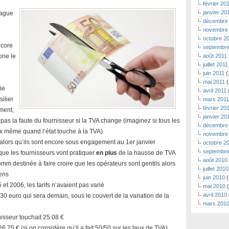
février 20
janvier 20
lague
décembre
novembre
octobre 2
ncore
septembre
one le
août 2011
juillet 2011
juin 2011
(
mai 2011
(
ie
avril 2011
ilier
mars 2011
février 20
ment,
janvier 20
pas la faute du fournisseur si la TVA change (imaginez si tous les
décembre
 même quand l’état touche à la TVA)
novembre
r alors qu’ils sont encore sous engagement au 1er janvier
octobre 2
septembre
 que les fournisseurs vont pratiquer
en plus
de la hausse de TVA
août 2010
mm destinée à faire croire que les opérateurs sont gentils alors
juillet 2010
gens
juin 2010
(
et 2006, les tarifs n’avaient pas varié
mai 2010
(
avril 2010
30 euro qui sera demain, sous le couvert de la variation de la
mars 201
nisseur touchait 25.08 €
6.75 € (si on considère qu’il a fait 50/50 sur les taux de TVA)