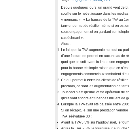
Tags :
engagement
,
forfait
,
TVA
Depuis quelques jours, un grand vent de b
souffle sur le net et jusque dans les médias
« normaux » : « La hausse de la TVA au 1er
janvier permet de résilier même si on est e
sous engagement et en gardant son téléph
cas échéant ».
Alors :
Le fait que la TVA augmente sur tout ou part
d’une facture ne permet en aucun cas de rés
quoi que ce soit avant la fin de son engage
pour la bonne et simple raison que ce n’est 
engagements commerciaux tombaient d’eux
Ce qui permet à
certains
clients de résilie
prochain, ce sont les augmentation de tarif
Tout ceci n’est qu’une vaste opération de co
qu’ils vont encore entuber des milliers de 
Lorsque la TVA avait été baissée entre 2005 
Si on récapitule, sur une prestation vendue 
TVA, réévaluée 33 :
Avant la TVA 5.5% sur l’audiovisuel, le four
Après la TVA 5.5%, le fournisseur a touché 2