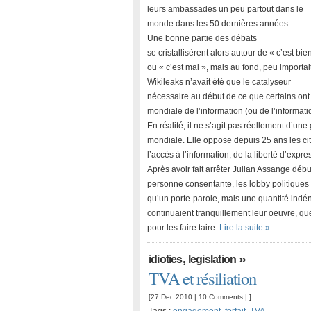
leurs ambassades un peu partout dans le
monde dans les 50 dernières années.
Une bonne partie des débats
se cristallisèrent alors autour de « c’est bien
ou « c’est mal », mais au fond, peu importait
Wikileaks n’avait été que le catalyseur
nécessaire au début de ce que certains on
mondiale de l’information (ou de l’informati
En réalité, il ne s’agit pas réellement d’une
mondiale. Elle oppose depuis 25 ans les cito
l’accès à l’information, de la liberté d’expr
Après avoir fait arrêter Julian Assange dé
personne consentante, les lobby politiques 
qu’un porte-parole, mais une quantité indé
continuaient tranquillement leur oeuvre, qu
pour les faire taire.
Lire la suite »
,
»
idioties
legislation
TVA et résiliation
[27 Dec 2010 |
10 Comments
| ]