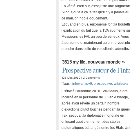
que tous ces sous n’iront même pas dans l
En vérité, bien sur, c’est juste une augmenta
Si on ajoute a ça le fait qu’il n’y a jamais
ce mail, on rigole doucement.
Et quand en plus, eux-même font la boulette 
l’explication du fait que la TVA augmente sur
Messieurs les FAI, un peu de sérieux. Vous 
à personne et maintenant qu’on ne veut plus
prendre dans celle de vos clients, admettez 
,
»
3615 my life
nouveau monde
Prospective autour de l’inf
[28 Dec 2010 |
2 Comments
| ]
Tags :
infowar
,
ipv6
,
prospective
,
wikileaks
C’était à l’automne 2010. Wikileaks, alors
incarné en la personne de Julian Assange,
après avoir révélé un certain nombre
d’exactions plutôt louches pendant la guer
Irak, secouait la diplomatie mondiale en
diffusant quotidiennement des câbles
diplomatiques échangés entre les Etats-Uni