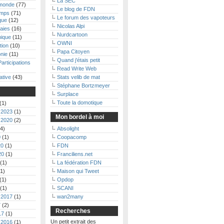
La SEC
monde
(77)
Le blog de FDN
emps
(71)
Le forum des vapoteurs
que
(12)
Nicolas Alpi
aies
(16)
Nurdcartoon
nique
(11)
OWNI
tion
(10)
Papa Citoyen
nie
(11)
Quand j'étais petit
Participations
Read Write Web
ative
(43)
Stats velib de mat
Stéphane Bortzmeyer
Surplace
Toute la domotique
(1)
 2023
(1)
Mon bordel à moi
 2020
(2)
4)
Absolight
0
(1)
Coopacomp
20
(1)
FDN
20
(1)
Franciliens.net
(1)
La fédération FDN
1)
Maison qui Tweet
(1)
Opdop
(1)
SCANI
 2017
(1)
wan2many
7
(2)
Recherches
17
(1)
Un petit extrait des
 2016
(1)