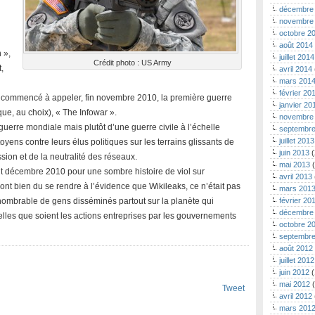
décembre
novembre
octobre 2
août 2014
 »,
juillet 2014
Crédit photo : US Army
,
avril 2014
mars 201
février 20
t commencé à appeler, fin novembre 2010, la première guerre
janvier 20
que, au choix), « The Infowar ».
novembre
 guerre mondiale mais plutôt d’une guerre civile à l’échelle
septembre
juillet 2013
yens contre leurs élus politiques sur les terrains glissants de
juin 2013
(
ession et de la neutralité des réseaux.
mai 2013
(
but décembre 2010 pour une sombre histoire de viol sur
avril 2013
ont bien du se rendre à l’évidence que Wikileaks, ce n’était pas
mars 201
nombrable de gens disséminés partout sur la planète qui
février 20
décembre
elles que soient les actions entreprises par les gouvernements
octobre 2
septembre
août 2012
juillet 2012
juin 2012
(
mai 2012
(
Tweet
avril 2012
mars 201