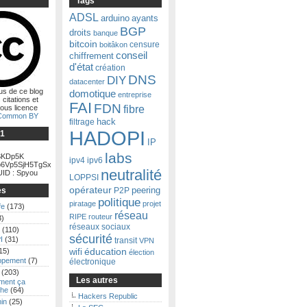
Tags
ADSL
arduino
ayants
BGP
droits
banque
bitcoin
censure
boitâkon
conseil
chiffrement
d'état
création
DNS
DIY
datacenter
us de ce blog
domotique
entreprise
 citations et
FAI
FDN
fibre
ous licence
 Common BY
filtrage
hack
HADOPI
Ğ1
IP
labs
KDp5K
ipv4
ipv6
6Vp5SjH5TgSx
neutralité
ID : Spyou
LOPPSI
opérateur
es
P2P
peering
politique
piratage
projet
fe
(173)
réseau
RIPE
routeur
3)
réseaux sociaux
(110)
sécurité
I
(31)
transit
VPN
15)
éducation
wifi
élection
ppement
(7)
électronique
(203)
Les autres
ent ça
he
(64)
Hackers Republic
in
(25)