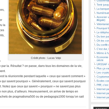
Gouvernan
Tenir jusq
La banque 
ces,
Numérisat
Associer u
er
illégale)
Volontaria
vu la
Pourquoi f
ces
Le téléphon
nts,
Du bon jus
Oh les con
Du conflit 
C’est dur, 
e
Mémo à l’
Economie 
Crédit photo : Lucas Volpi
siècle
n
URSSAF m
e par la. Résultat ? on passe, dans tous les domaines de la vie,
Plus ça va
ment.
Les crypto
c’est la réunionnite pendant laquelle « ceux qui savent comment »
Cryptomon
Ecoles con
 qui savent pourquoi ». Généralement, ceux qui savent pourquoi
Pffff, c’es
. Notez que ceux qui savent « pourquoi » ne savent pas plus
Internet pa
se non plus, d’ailleurs. Heureusement, on arrive de temps en
Internet pa
 cachets de pragmatisma500 ou de pedagogia1000 lorsqu’on sait
Internet pa