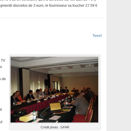
ugmenté discretos de 3 euro, le fournisseur va toucher 27.59 €
Tweet
e TV
du
s de
it
ut
Crédit photo : GFAR