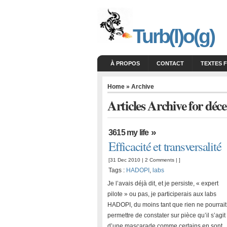
Turb(l)o(g)
À PROPOS
CONTACT
TEXTES 
Home
» Archive
Articles Archive for dé
»
3615 my life
Efficacité et transversalité
[31 Dec 2010 |
2 Comments
| ]
Tags :
HADOPI
,
labs
Je l’avais déjà dit, et je persiste, « expert
pilote » ou pas, je participerais aux labs
HADOPI, du moins tant que rien ne pourrai
permettre de constater sur pièce qu’il s’agit
d’une mascarade comme certains en sont