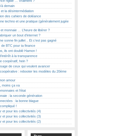
ce rigide … Vraiment ?
u’à demain
et la désintermédiation
ion des cahiers de doléance
ne techno et une pratique (généralement jugée
t et monnaie … L’heure de libérer ?
abriquer un bout d’internet ?
e sonne fin juillet .. Et c’est pas gagné
 de BTC pour ta finance
s, ils ont doublé Hamon !
d’intérêt à la transparence
le coopératif, hein ?
usage de ceux qui veulent avancer
coopérative : rebooter les modèles du 20ème
on amour
, moins ça va
monnaies et l’état
naie : la seconde génération
nectées : la bonne blague
t compliqué !
r et pour les collectivités (4)
r et pour les collectivités (3)
r et pour les collectivités (2)