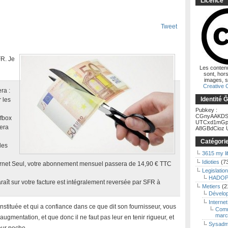
Licence
Tweet
FR. Je
Les conten
sont, hors
images, s
Creative
ra :
Identité 
 les
Pubkey :
CGnyAAKDS
ufbox
UTCxd1mGp
era
A8GBdCioz U
Catégori
les
3615 my li
Idioties
(7
nternet Seul, votre abonnement mensuel passera de 14,90 € TTC
Legislation
HADOP
aît sur votre facture est intégralement reversée par SFR à
Metiers
(2
Dévelo
Internet
tituée et qui a confiance dans ce que dit son fournisseur, vous
Comm
marc
augmentation, et que donc il ne faut pas leur en tenir rigueur, et
Sysadm