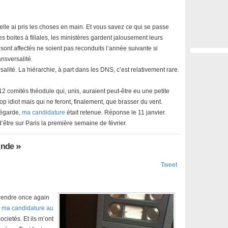
elle ai pris les choses en main. Et vous savez ce qui se passe
 boites à filiales, les ministères gardent jalousement leurs
sont affectés ne soient pas reconduits l’année suivante si
ansversalité.
salité. La hiérarchie, à part dans les DNS, c’est relativement rare.
 12 comités théodule qui, unis, auraient peut-être eu une petite
p idiot mais qui ne feront, finalement, que brasser du vent.
mégarde,
ma candidature
était retenue. Réponse le 11 janvier.
’être sur Paris la première semaine de février.
»
onde
e
Tweet
 rendre once again
e
ma candidature au
ocietés. Et ils m’ont