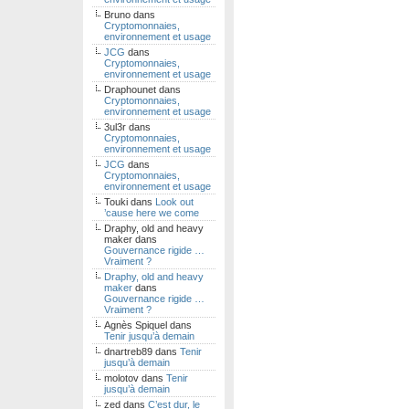
Bruno
dans
Cryptomonnaies,
environnement et usage
JCG
dans
Cryptomonnaies,
environnement et usage
Draphounet
dans
Cryptomonnaies,
environnement et usage
3ul3r
dans
Cryptomonnaies,
environnement et usage
JCG
dans
Cryptomonnaies,
environnement et usage
Touki
dans
Look out
’cause here we come
Draphy, old and heavy
maker
dans
Gouvernance rigide …
Vraiment ?
Draphy, old and heavy
maker
dans
Gouvernance rigide …
Vraiment ?
Agnès Spiquel
dans
Tenir jusqu’à demain
dnartreb89
dans
Tenir
jusqu’à demain
molotov
dans
Tenir
jusqu’à demain
zed
dans
C’est dur, le