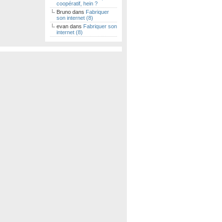
coopératif, hein ?
Bruno
dans
Fabriquer
son internet (8)
evan
dans
Fabriquer son
internet (8)