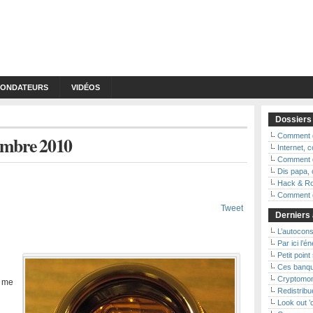
FONDATEURS
VIDÉOS
Dossiers
Comment d
cembre 2010
Internet,
Comment d
Dis papa, 
Hack & Ro
Comment ç
Tweet
Derniers 
L’autoconso
Par ici l’é
Petit point
Ces banqu
Cryptomon
t me
Redistribue
Look out 