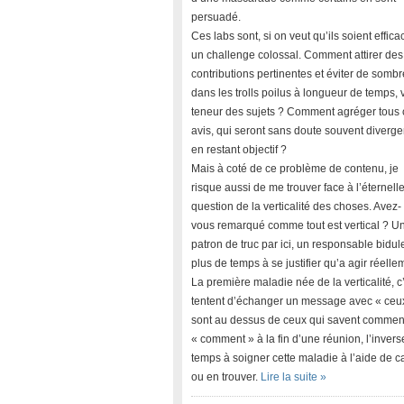
persuadé.
Ces labs sont, si on veut qu’ils soient effica
un challenge colossal. Comment attirer des
contributions pertinentes et éviter de sombr
dans les trolls poilus à longueur de temps, 
teneur des sujets ? Comment agréger tous 
avis, qui seront sans doute souvent diverge
en restant objectif ?
Mais à coté de ce problème de contenu, je
risque aussi de me trouver face à l’éternell
question de la verticalité des choses. Avez-
vous remarqué comme tout est vertical ? U
patron de truc par ici, un responsable bidul
plus de temps à se justifier qu’a agir réelle
La première maladie née de la verticalité, 
tentent d’échanger un message avec « ceux
sont au dessus de ceux qui savent comment
« comment » à la fin d’une réunion, l’inver
temps à soigner cette maladie à l’aide de
ou en trouver.
Lire la suite »