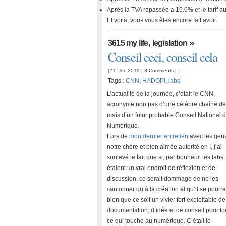
Après la TVA repassée a 19.6% et le tarif a
Et voilà, vous vous êtes encore fait avoir.
,
»
3615 my life
legislation
Conseil ceci, conseil cela
[21 Dec 2010 |
3 Comments
| ]
Tags :
CNN
,
HADOPI
,
labs
L’actualité de la journée, c’était le CNN,
acronyme non pas d’une célèbre chaîne d
mais d’un futur probable Conseil National 
Numérique.
Lors de
mon dernier entretien
avec les gen
notre chère et bien aimée autorité en I, j’ai
soulevé le fait que si, par bonheur, les labs
étaient un vrai endroit de réflexion et de
discussion, ce serait dommage de ne les
cantonner qu’à la création et qu’il se pourra
bien que ce soit un vivier fort exploitable de
documentation, d’idée et de conseil pour to
ce qui touche au numérique. C’était le