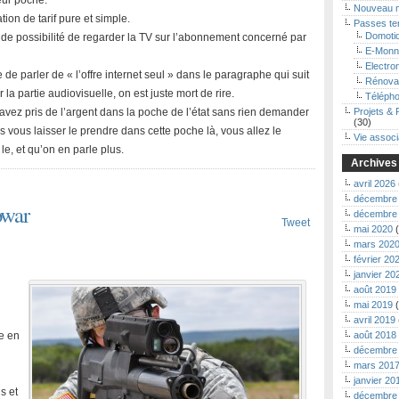
eur poche.
Nouveau 
tion de tarif pure et simple.
Passes t
Domoti
 eu de possibilité de regarder la TV sur l’abonnement concerné par
E-Monn
Electro
de parler de « l’offre internet seul » dans le paragraphe qui suit
Rénova
 la partie audiovisuelle, on est juste mort de rire.
Télépho
avez pris de l’argent dans la poche de l’état sans rien demander
Projets & 
(30)
 vous laisser le prendre dans cette poche là, vous allez le
Vie associ
le, et qu’on en parle plus.
Archives
avril 2026
décembre
owar
décembre
Tweet
mai 2020
(
mars 202
février 20
janvier 20
août 2019
mai 2019
(
avril 2019
re en
août 2018
décembre
mars 201
janvier 20
s et
décembre