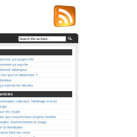
evenir son propre FAI
 comment ça marche
evenir hébergeur
c'est quoi un datacenter ?
botique
a marche les bitcoins
articles
mmation collective, l’arbitrage et la loi
nergie
 sur les crypto
es qui creusent leurs propres tombes
naies, environnement et usage
r la distribution
’cause here we come