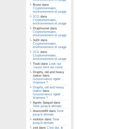
Bruno
dans
Cryptomonnaies,
environnement et usage
JCG
dans
Cryptomonnaies,
environnement et usage
Draphounet
dans
Cryptomonnaies,
environnement et usage
3ul3r
dans
Cryptomonnaies,
environnement et usage
JCG
dans
Cryptomonnaies,
environnement et usage
Touki
dans
Look out
’cause here we come
Draphy, old and heavy
maker
dans
Gouvernance rigide …
Vraiment ?
Draphy, old and heavy
maker
dans
Gouvernance rigide …
Vraiment ?
Agnès Spiquel
dans
Tenir jusqu’à demain
dnartreb89
dans
Tenir
jusqu’à demain
molotov
dans
Tenir
jusqu’à demain
zed
dans
C’est dur, le