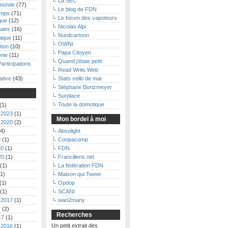
La SEC
monde
(77)
Le blog de FDN
emps
(71)
Le forum des vapoteurs
que
(12)
Nicolas Alpi
aies
(16)
Nurdcartoon
nique
(11)
OWNI
tion
(10)
Papa Citoyen
nie
(11)
Quand j'étais petit
Participations
Read Write Web
ative
(43)
Stats velib de mat
Stéphane Bortzmeyer
Surplace
Toute la domotique
(1)
 2023
(1)
Mon bordel à moi
 2020
(2)
4)
Absolight
0
(1)
Coopacomp
20
(1)
FDN
20
(1)
Franciliens.net
(1)
La fédération FDN
1)
Maison qui Tweet
(1)
Opdop
(1)
SCANI
 2017
(1)
wan2many
7
(2)
Recherches
17
(1)
Un petit extrait des
 2016
(1)