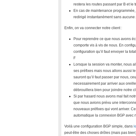
restera les routes passant par B et le 
En cas de maintenance programmée, on
redirigé instantanément sans aucune p
Enfin, on va connecter notre client :
Pour reprendre ce que nous avons écr
comporte vis à vis de nous. En config
configuration qu’il faut envoyer la tota
F
Lorsque la session va monter, nous al
ses préfixes mais nous allons aussi le d
sauront qu’il faut passer par nous, ceux
necessairement par arriver aux oreill
débrouillera bien pour joindre notre cl
Si par hasard nous avons mal fait notr
que nous avions prévu une interconnex
nouveaux préfixes qui vont arriver. 
automatique la connexion BGP avec 
Voilà une configuration BGP simple, dans
l
peut-être des choses drôles (mais pas bien)