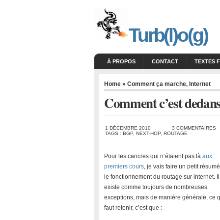
Turb(l)o(g)
À PROPOS
CONTACT
TEXTES 
Home
»
Comment ça marche
,
Internet
Comment c’est dedans
1 DÉCEMBRE 2010
3 COMMENTAIRES
TAGS :
BGP
,
NEXT-HOP
,
ROUTAGE
Pour les cancres qui n’étaient pas là
aux
premiers cours
, je vais faire un petit résumé
le fonctionnement du routage sur internet. Il
existe comme toujours de nombreuses
exceptions, mais de manière générale, ce q
faut retenir, c’est que :