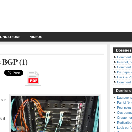
FONDATEURS
VIDÉOS
Dossiers
Comment d
 BGP (1)
Internet,
Comment d
Dis papa, 
Hack & Ro
Comment ç
Derniers 
L’autoconso
 sur
Par ici l’é
Petit point
Ces banqu
Cryptomon
u’il
Redistribue
Look out 