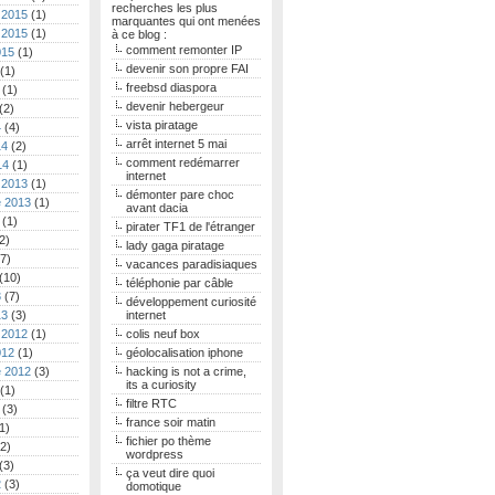
recherches les plus
 2015
(1)
marquantes qui ont menées
 2015
(1)
à ce blog :
comment remonter IP
015
(1)
devenir son propre FAI
(1)
freebsd diaspora
(1)
devenir hebergeur
(2)
vista piratage
4
(4)
arrêt internet 5 mai
14
(2)
comment redémarrer
14
(1)
internet
 2013
(1)
démonter pare choc
 2013
(1)
avant dacia
(1)
pirater TF1 de l'étranger
2)
lady gaga piratage
7)
vacances paradisiaques
(10)
téléphonie par câble
3
(7)
développement curiosité
13
(3)
internet
 2012
(1)
colis neuf box
012
(1)
géolocalisation iphone
 2012
(3)
hacking is not a crime,
its a curiosity
(1)
filtre RTC
(3)
france soir matin
1)
fichier po thème
2)
wordpress
(3)
ça veut dire quoi
2
(3)
domotique