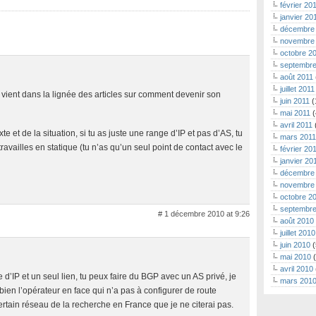
février 20
janvier 20
décembre
novembre
octobre 2
septembre
août 2011
juillet 2011
i vient dans la lignée des articles sur comment devenir son
juin 2011
(
mai 2011
(
avril 2011
e et de la situation, si tu as juste une range d’IP et pas d’AS, tu
mars 2011
travailles en statique (tu n’as qu’un seul point de contact avec le
février 20
janvier 20
décembre
novembre
octobre 2
septembre
# 1 décembre 2010 at 9:26
août 2010
juillet 2010
juin 2010
(
mai 2010
(
avril 2010
’IP et un seul lien, tu peux faire du BGP avec un AS privé, je
mars 201
en l’opérateur en face qui n’a pas à configurer de route
certain réseau de la recherche en France que je ne citerai pas.