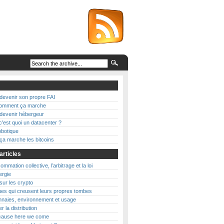
evenir son propre FAI
 comment ça marche
evenir hébergeur
c'est quoi un datacenter ?
botique
a marche les bitcoins
articles
mmation collective, l’arbitrage et la loi
nergie
 sur les crypto
es qui creusent leurs propres tombes
naies, environnement et usage
r la distribution
’cause here we come