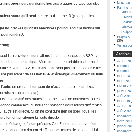
Nouveau 
 certains opérateurs qui donne lieu aux blagues du type youtube
Passes t
Domoti
routeur saura qu’il peut joindre tout internet B (y compris les
E-Monn
.
Electro
Rénova
ger les préfixes qu’on lui annoncera pour que tout le monde sur
Télépho
B pour joindre A
Projets & 
(30)
eering :
Vie associ
Archives
 seul lien physique, nous allons établir deux sessions BGP avec
avril 2026
r un réseau domestique. Votre ordinateur portable est branché
décembre
mante et votre box ADSL mais ils ne sont pas obligés de discuter
décembre
ite pas établir de session BGP et échanger directement du trafic
mai 2020
(
re
mars 202
février 20
l’autre en prenant bien soin de n’accepter que les préfixes
janvier 20
me raison que ci-dessus)
août 2019
us de la totalié des routes d’internet, avec de nouvelles routes
mai 2019
(
ondance commence ici, nous connaissons deux routes différentes
avril 2019
août 2018
 l’autre est directe. Si on ne configure rien de spécifique, les
décembre
rellement privilégier la route directe
mars 201
oint d’échange où sont présents C et E, notre routeur va s’en
janvier 20
de secondes maximum) et effacer ces routes de sa table. Il lui
décembre