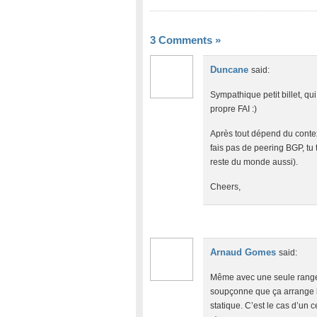
3 Comments
»
Duncane
said:
Sympathique petit billet, qu
propre FAI :)
Après tout dépend du context
fais pas de peering BGP, tu 
reste du monde aussi).
Cheers,
Arnaud Gomes
said:
Même avec une seule range d
soupçonne que ça arrange bi
statique. C’est le cas d’un 