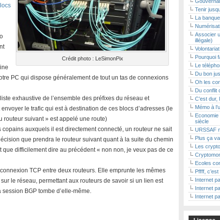
Gouvernan
locs
Tenir jusq
La banque 
Numérisat
Associer u
ro
illégale)
nt
Volontaria
Pourquoi f
Crédit photo : LeSimonPix
Le téléphon
hine
Du bon jus
tre PC qui dispose généralement de tout un tas de connexions
Oh les con
Du conflit 
 liste exhaustive de l’ensemble des préfixes du réseau et
C’est dur, 
Mémo à l’
t envoyer le trafic qui est à destination de ces blocs d’adresses (le
Economie 
 routeur suivant » est appelé une route)
siècle
s copains auxquels il est directement connecté, un routeur ne sait
URSSAF m
Plus ça va
la décision que prendra le routeur suivant quant à la suite du chemin
Les crypto
ut que difficilement dire au précédent « non non, je veux pas de ce
Cryptomon
Ecoles con
 connexion TCP entre deux routeurs. Elle emprunte les mêmes
Pffff, c’es
Internet pa
sur le réseau, permettant aux routeurs de savoir si un lien est
Internet pa
, la session BGP tombe d’elle-même.
Internet pa