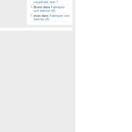
coopératif, hein ?
Bruno
dans
Fabriquer
son internet (8)
evan
dans
Fabriquer son
internet (8)