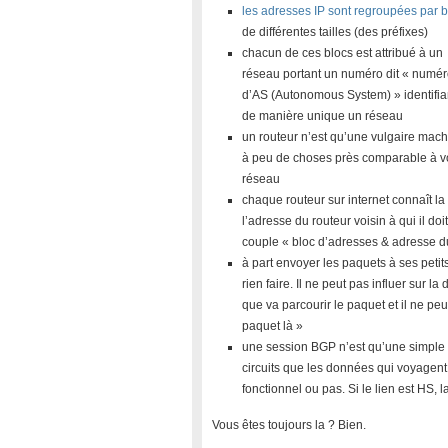
les adresses IP sont regroupées par b
de différentes tailles (des préfixes)
chacun de ces blocs est attribué à un
réseau portant un numéro dit « numé
d’AS (Autonomous System) » identifia
de manière unique un réseau
un routeur n’est qu’une vulgaire mac
à peu de choses près comparable à vo
réseau
chaque routeur sur internet connaît la
l’adresse du routeur voisin à qui il doi
couple « bloc d’adresses & adresse du
à part envoyer les paquets à ses petit
rien faire. Il ne peut pas influer sur 
que va parcourir le paquet et il ne pe
paquet là »
une session BGP n’est qu’une simple
circuits que les données qui voyagent 
fonctionnel ou pas. Si le lien est HS
Vous êtes toujours la ? Bien.