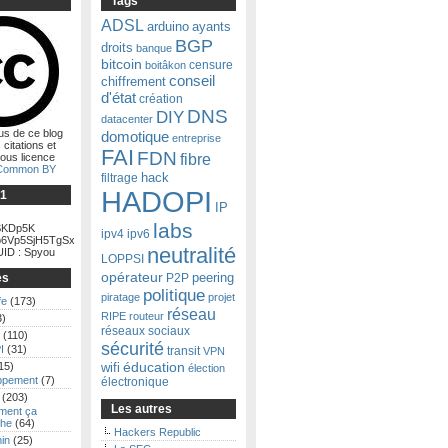
Tags
ADSL
arduino
ayants
BGP
droits
banque
bitcoin
censure
boitâkon
conseil
chiffrement
d'état
création
DNS
DIY
datacenter
us de ce blog
domotique
entreprise
 citations et
FAI
FDN
fibre
ous licence
 Common BY
filtrage
hack
HADOPI
Ğ1
IP
labs
KDp5K
ipv4
ipv6
6Vp5SjH5TgSx
neutralité
ID : Spyou
LOPPSI
opérateur
es
P2P
peering
politique
piratage
projet
fe
(173)
réseau
RIPE
routeur
3)
réseaux sociaux
(110)
sécurité
I
(31)
transit
VPN
15)
éducation
wifi
élection
ppement
(7)
électronique
(203)
Les autres
ent ça
he
(64)
Hackers Republic
in
(25)