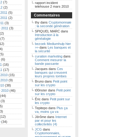
12
(7)
rapport incident
telehouse 2 mars 2010
12
(2)
 2011
(5)
Commentaires
 2011
(2)
thy
dans
Cryptomonnaie
011
(3)
: la seconde génération
 2011
(3)
SPIQUEL MARC
dans
(2)
Introduction à la
(7)
généalogie
12)
bezoek Mediumhulp hier
>>
dans
Les banques et
4)
la sécurité
(5)
curation marketing
dans
(6)
Comment mesurer la
bande passante
11
(16)
Jacques
dans
Ces
11
(17)
banques qui creusent
 2010
(15)
leurs propres tombes
 2010
(9)
Bruno
dans
Petit point
sur les crypto
010
(38)
t00nster
dans
Petit point
 2010
(46)
sur les crypto
(44)
Éric
dans
Petit point sur
(3)
les crypto
5)
Tepitepo
dans
Plus ça
3)
va, moins ça va
(12)
Jérôme
dans
Internet
par et pour les
0
(34)
collectivités (4)
JCG
dans
Cryptomonnaies,
environnement et usage