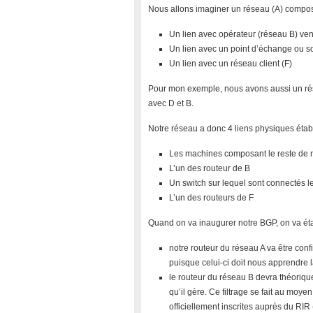
Nous allons imaginer un réseau (A) composé d
Un lien avec opérateur (réseau B) vend
Un lien avec un point d’échange ou so
Un lien avec un réseau client (F)
Pour mon exemple, nous avons aussi un rés
avec D et B.
Notre réseau a donc 4 liens physiques établ
Les machines composant le reste de 
L’un des routeur de B
Un switch sur lequel sont connectés le
L’un des routeurs de F
Quand on va inaugurer notre BGP, on va établ
notre routeur du réseau A va être conf
puisque celui-ci doit nous apprendre la
le routeur du réseau B devra théorique
qu’il gère. Ce filtrage se fait au moy
officiellement inscrites auprès du RIR