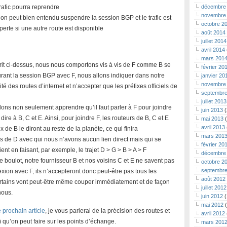
trafic pourra reprendre
décembre
novembre
 peut bien entendu suspendre la session BGP et le trafic est
octobre 2
erte si une autre route est disponible
août 2014
juillet 2014
avril 2014
mars 201
it ci-dessus, nous nous comportons vis à vis de F comme B se
février 20
urant la session BGP avec F, nous allons indiquer dans notre
janvier 20
novembre
lité des routes d’internet et n’accepter que les préfixes officiels de
septembre
juillet 2013
lons non seulement apprendre qu’il faut parler à F pour joindre
juin 2013
(
ire à B, C et E. Ainsi, pour joindre F, les routeurs de B, C et E
mai 2013
(
avril 2013
 de B le diront au reste de la planète, ce qui finira
mars 201
es de D avec qui nous n’avons aucun lien direct mais qui se
février 20
ient en faisant, par exemple, le trajet D > G > B > A > F
décembre
e boulot, notre fournisseur B et nos voisins C et E ne savent pas
octobre 2
septembre
ion avec F, ils n’accepteront donc peut-être pas tous les
août 2012
Certains vont peut-être même couper immédiatement et de façon
juillet 2012
nous.
juin 2012
(
mai 2012
(
e prochain article
, je vous parlerai de la précision des routes et
avril 2012
 qu’on peut faire sur les points d’échange.
mars 201