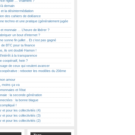
ce rigide … Vraiment ?
u’à demain
et la désintermédiation
ion des cahiers de doléance
ne techno et une pratique (généralement jugée
t et monnaie … L’heure de libérer ?
abriquer un bout d’internet ?
e sonne fin juillet .. Et c’est pas gagné
 de BTC pour ta finance
s, ils ont doublé Hamon !
d’intérêt à la transparence
le coopératif, hein ?
usage de ceux qui veulent avancer
coopérative : rebooter les modèles du 20ème
on amour
, moins ça va
monnaies et l’état
naie : la seconde génération
nectées : la bonne blague
t compliqué !
r et pour les collectivités (4)
r et pour les collectivités (3)
r et pour les collectivités (2)