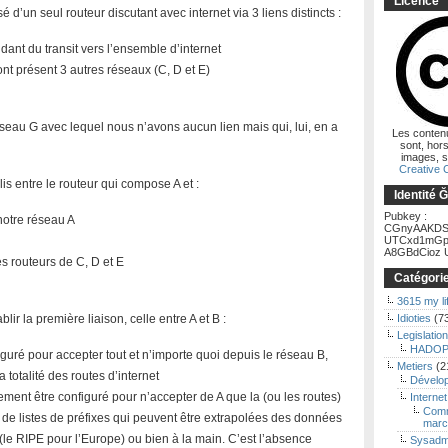
Licence
’un seul routeur discutant avec internet via 3 liens distincts :
ant du transit vers l’ensemble d’internet
nt présent 3 autres réseaux (C, D et E)
eau G avec lequel nous n’avons aucun lien mais qui, lui, en a
Les conten
sont, hors
images, s
Creative
is entre le routeur qui compose A et :
Identité 
Pubkey :
notre réseau A
CGnyAAKDS
UTCxd1mGp
A8GBdCioz U
s routeurs de C, D et E
Catégori
3615 my li
ir la première liaison, celle entre A et B :
Idioties
(7
Legislation
HADOP
iguré pour accepter tout et n’importe quoi depuis le réseau B,
Metiers
(2
 totalité des routes d’internet
Dévelo
ment être configuré pour n’accepter de A que la (ou les routes)
Internet
Comm
en de listes de préfixes qui peuvent être extrapolées des données
marc
 (le RIPE pour l’Europe) ou bien à la main. C’est l’absence
Sysadm