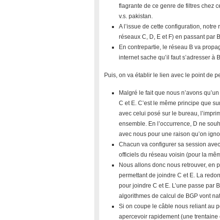
flagrante de ce genre de filtres chez
v.s. pakistan.
A l’issue de cette configuration, notre 
réseaux C, D, E et F) en passant par B
En contrepartie, le réseau B va propa
internet sache qu’il faut s’adresser à 
Puis, on va établir le lien avec le point de p
Malgré le fait que nous n’avons qu’un
C et E. C’est le même principe que su
avec celui posé sur le bureau, l’impri
ensemble. En l’occurrence, D ne souha
avec nous pour une raison qu’on igno
Chacun va configurer sa session avec 
officiels du réseau voisin (pour la mê
Nous allons donc nous retrouver, en pl
permettant de joindre C et E. La red
pour joindre C et E. L’une passe par B,
algorithmes de calcul de BGP vont natu
Si on coupe le câble nous reliant au p
apercevoir rapidement (une trentaine 