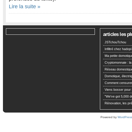
Lire la suite »
articles les 
JSTchouTchou
Infiltré chez hadopi
Ma petite domotiqu
Cryptomonnaie : la
Réseau domestiqu
Domotique, électriq
Comment censurer 
Viens bosser pour m
"We've got 5,000 dol
Rénovation, les pré
Powered by
WordPres