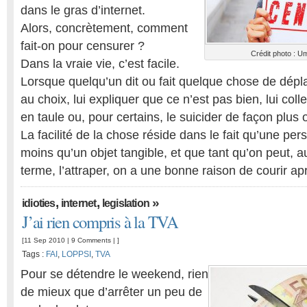
dans le gras d’internet.
Alors, concrètement, comment
fait-on pour censurer ?
Crédit photo : Um
Dans la vraie vie, c’est facile.
Lorsque quelqu’un dit ou fait quelque chose de dépl
au choix, lui expliquer que ce n’est pas bien, lui coll
en taule ou, pour certains, le suicider de façon plus 
La facilité de la chose réside dans le fait qu’une pers
moins qu’un objet tangible, et que tant qu’on peut, 
terme, l’attraper, on a une bonne raison de courir ap
,
,
»
idioties
internet
legislation
J’ai rien compris à la TVA
[11 Sep 2010 |
9 Comments
| ]
Tags :
FAI
,
LOPPSI
,
TVA
Pour se détendre le weekend, rien
de mieux que d’arrêter un peu de