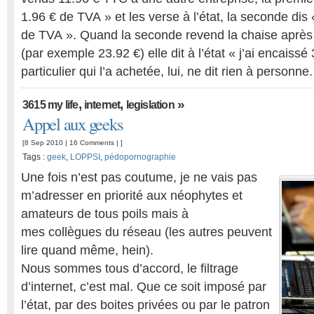
1.96 € de TVA » et les verse à l’état, la seconde dis 
de TVA ». Quand la seconde revend la chaise après l
(par exemple 23.92 €) elle dit à l’état « j’ai encaiss
particulier qui l’a achetée, lui, ne dit rien à personne
,
,
»
3615 my life
internet
legislation
Appel aux geeks
[8 Sep 2010 |
16 Comments
| ]
Tags :
geek
,
LOPPSI
,
pédopornographie
Une fois n’est pas coutume, je ne vais pas
m’adresser en priorité aux néophytes et
amateurs de tous poils mais à
mes collègues du réseau (les autres peuvent
lire quand même, hein).
Nous sommes tous d’accord, le filtrage
d’internet, c’est mal. Que ce soit imposé par
l’état, par des boites privées ou par le patron