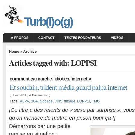
Turb(l)o(g)
À PROPOS
CONTACT
TEXTES FONDATEURS
VIDÉOS
Home
» Archive
Articles tagged with: LOPPSI
,
,
»
comment ça marche
idioties
internet
Et soudain, trident média guard palpa internet
[3 Dec 2011 |
4 Comments
| ]
Tags :
ALPA
,
BGP
,
blocage
,
DNS
,
filtrage
,
LOPPSI
,
TMG
[Ce titre a des relents de « sexe par surprise », vou
qu’on menace de mettre en prison pour ça !]
Démarrons par une petite
remise en situation :