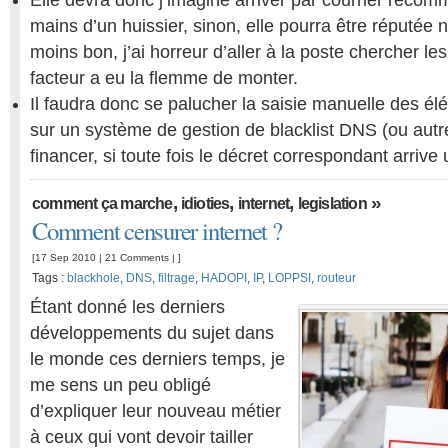
Elle devra donc j’imagine arriver par courrier recom
mains d’un huissier, sinon, elle pourra être réputée 
moins bon, j’ai horreur d’aller à la poste chercher 
facteur a eu la flemme de monter.
Il faudra donc se palucher la saisie manuelle des élé
sur un système de gestion de blacklist DNS (ou autre)
financer, si toute fois le décret correspondant arrive 
,
,
,
»
comment ça marche
idioties
internet
legislation
Comment censurer internet ?
[17 Sep 2010 |
21 Comments
| ]
Tags :
blackhole
,
DNS
,
filtrage
,
HADOPI
,
IP
,
LOPPSI
,
routeur
Étant donné les derniers
développements du sujet dans
le monde ces derniers temps, je
me sens un peu obligé
d’expliquer leur nouveau métier
à ceux qui vont devoir tailler