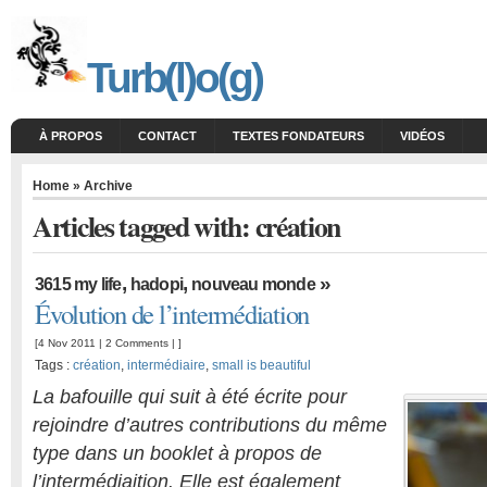
Turb(l)o(g)
À PROPOS
CONTACT
TEXTES FONDATEURS
VIDÉOS
Home
» Archive
Articles tagged with: création
,
,
»
3615 my life
hadopi
nouveau monde
Évolution de l’intermédiation
[4 Nov 2011 |
2 Comments
| ]
Tags :
création
,
intermédiaire
,
small is beautiful
La bafouille qui suit à été écrite pour
rejoindre d’autres contributions du même
type dans un booklet à propos de
l’intermédiaition. Elle est également