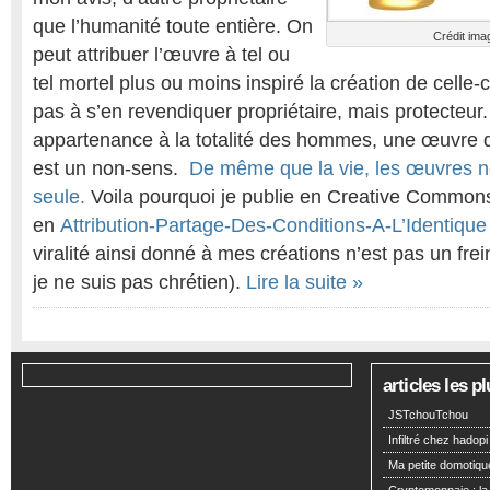
que l’humanité toute entière. On
Crédit ima
peut attribuer l’œuvre à tel ou
tel mortel plus ou moins inspiré la création de celle-
pas à s’en revendiquer propriétaire, mais protecteur. 
appartenance à la totalité des hommes, une œuvre q
est un non-sens.
De même que la vie, les œuvres ne
seule.
Voila pourquoi je publie en Creative Commons
en
Attribution-Partage-Des-Conditions-A-L’Identiqu
viralité ainsi donné à mes créations n’est pas un fre
je ne suis pas chrétien).
Lire la suite »
articles les 
JSTchouTchou
Infiltré chez hadopi
Ma petite domotiqu