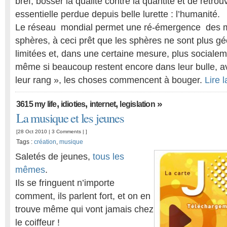
bref, bosser la qualité contre la quantité et de retro
essentielle perdue depuis belle lurette : l’humanité.
Le réseau mondial permet une ré-émergence des 
sphères, à ceci prêt que les sphères ne sont plus 
limitées et, dans une certaine mesure, plus socialem
même si beaucoup restent encore dans leur bulle, a
leur rang », les choses commencent à bouger.
Lire l
,
,
,
»
3615 my life
idioties
internet
legislation
La musique et les jeunes
[28 Oct 2010 |
3 Comments
| ]
Tags :
création
,
musique
Saletés de jeunes,
tous les
mêmes
.
Ils se fringuent n’importe
comment, ils parlent fort, et on en
trouve même qui vont jamais chez
le coiffeur !