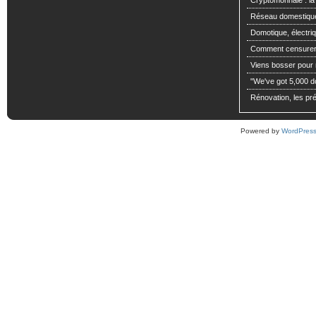
Cryptomonnaie : la
Réseau domestiqu
Domotique, électriq
Comment censurer 
Viens bosser pour m
"We've got 5,000 dol
Rénovation, les pré
Powered by
WordPres