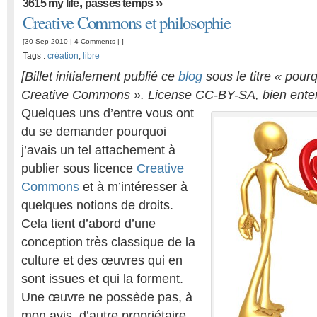
,
»
3615 my life
passes temps
Creative Commons et philosophie
[30 Sep 2010 |
4 Comments
| ]
Tags :
création
,
libre
[Billet initialement publié ce
blog
sous le titre « pourq
Creative Commons ». License CC-BY-SA, bien enten
Quelques uns d’entre vous ont
du se demander pourquoi
j’avais un tel attachement à
publier sous licence
Creative
Commons
et à m’intéresser à
quelques notions de droits.
Cela tient d’abord d’une
conception très classique de la
culture et des œuvres qui en
sont issues et qui la forment.
Une œuvre ne possède pas, à
mon avis, d’autre propriétaire