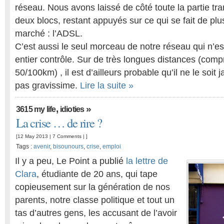
réseau. Nous avons laissé de côté toute la partie tr
deux blocs, restant appuyés sur ce qui se fait de plu
marché : l’ADSL.
C’est aussi le seul morceau de notre réseau qui n’es
entier contrôle. Sur de très longues distances (com
50/100km) , il est d’ailleurs probable qu’il ne le soit 
pas gravissime.
Lire la suite »
,
»
3615 my life
idioties
La crise … de rire ?
[12 May 2013 |
7 Comments
| ]
Tags :
avenir
,
bisounours
,
crise
,
emploi
Il y a peu, Le Point a publié
la lettre de
Clara
, étudiante de 20 ans, qui tape
copieusement sur la génération de nos
parents, notre classe politique et tout un
tas d’autres gens, les accusant de l’avoir