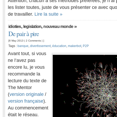
Attention, chacun a ses méthodes préférées, je n’ai 
les lister toutes, juste de vous présenter ce avec quoi
de travailler.
Lire la suite »
,
,
»
idioties
legislation
nouveau monde
De pair à pire
[6 May 2013 |
2 Comments
| ]
Tags :
banque
,
divertissement
,
éducation
,
makerbot
,
P2P
Avant tout, si vous
ne l’avez pas
encore lu, je vous
recommande la
lecture du texte de
The Mentor
(
version originale
/
version française
).
Au commencement
était le réseau.