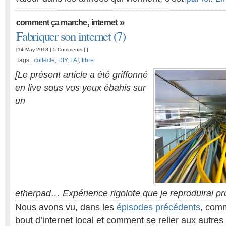
,
»
comment ça marche
internet
Fabriquer son internet (7)
[14 May 2013 |
5 Comments
| ]
Tags :
collecte
,
DIY
,
FAI
,
fibre
[Le présent article a été griffonné
en live sous vos yeux ébahis sur
un
etherpad… Expérience rigolote que je reproduirai p
Nous avons vu, dans les
épisodes précédents
, comm
bout d’internet local et comment se relier aux autre