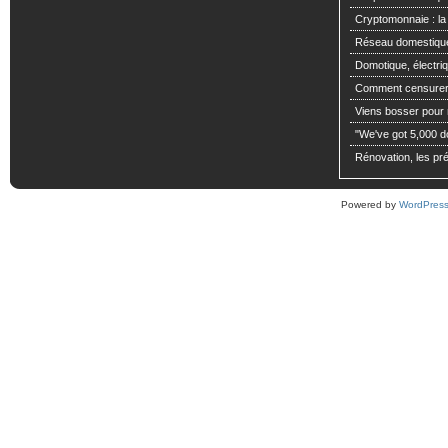
Cryptomonnaie : la
Réseau domestiqu
Domotique, électriq
Comment censurer 
Viens bosser pour m
"We've got 5,000 dol
Rénovation, les pré
Powered by
WordPres