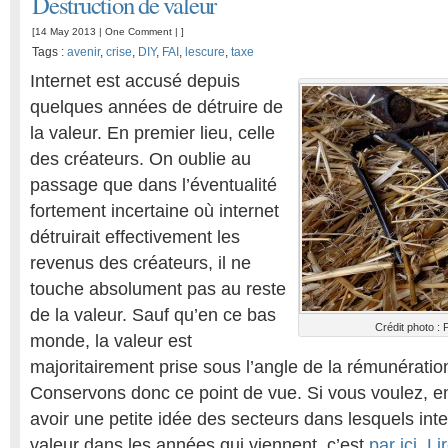
Destruction de valeur
[14 May 2013 |
One Comment
| ]
Tags :
avenir
,
crise
,
DIY
,
FAI
,
lescure
,
taxe
Internet est accusé depuis
quelques années de détruire de
la valeur. En premier lieu, celle
des créateurs. On oublie au
passage que dans l’éventualité
fortement incertaine où internet
détruirait effectivement les
revenus des créateurs, il ne
touche absolument pas au reste
de la valeur. Sauf qu’en ce bas
Crédit photo :
monde, la valeur est
majoritairement prise sous l’angle de la rémunératio
Conservons donc ce point de vue. Si vous voulez, e
avoir une petite idée des secteurs dans lesquels inte
valeur dans les années qui viennent, c’est
par ici
.
Li