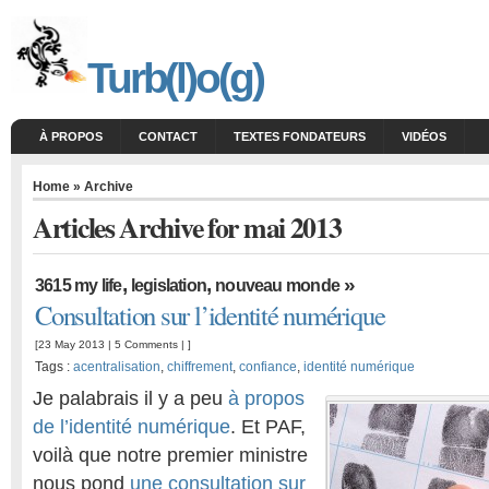
Turb(l)o(g)
À PROPOS
CONTACT
TEXTES FONDATEURS
VIDÉOS
Home
» Archive
Articles Archive for mai 2013
,
,
»
3615 my life
legislation
nouveau monde
Consultation sur l’identité numérique
[23 May 2013 |
5 Comments
| ]
Tags :
acentralisation
,
chiffrement
,
confiance
,
identité numérique
Je palabrais il y a peu
à propos
de l’identité numérique
. Et PAF,
voilà que notre premier ministre
nous pond
une consultation sur