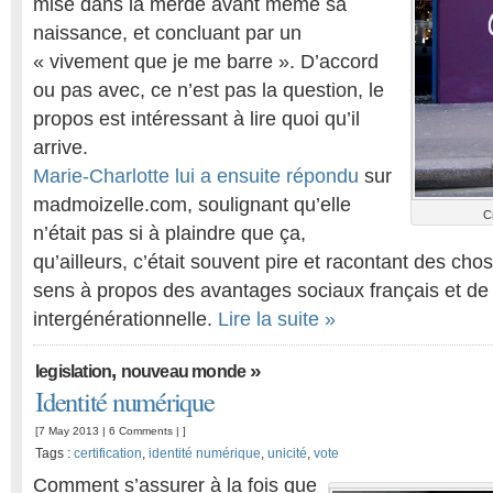
mise dans la merde avant même sa
naissance, et concluant par un
« vivement que je me barre ». D’accord
ou pas avec, ce n’est pas la question, le
propos est intéressant à lire quoi qu’il
arrive.
Marie-Charlotte lui a ensuite répondu
sur
madmoizelle.com, soulignant qu’elle
C
n’était pas si à plaindre que ça,
qu’ailleurs, c’était souvent pire et racontant des ch
sens à propos des avantages sociaux français et de l
intergénérationnelle.
Lire la suite »
,
»
legislation
nouveau monde
Identité numérique
[7 May 2013 |
6 Comments
| ]
Tags :
certification
,
identité numérique
,
unicité
,
vote
Comment s’assurer à la fois que