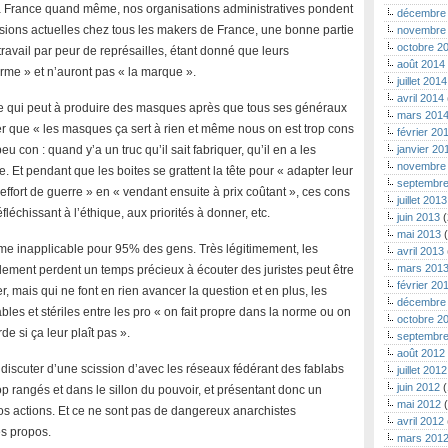
 la France quand même, nos organisations administratives pondent
décembre
ions actuelles chez tous les makers de France, une bonne partie
novembre
octobre 2
ravail par peur de représailles, étant donné que leurs
août 2014
rme » et n’auront pas « la marque ».
juillet 2014
avril 2014
te qui peut à produire des masques après que tous ses généraux
mars 201
 que « les masques ça sert à rien et même nous on est trop cons
février 20
u con : quand y’a un truc qu’il sait fabriquer, qu’il en a les
janvier 20
novembre
e. Et pendant que les boites se grattent la tête pour « adapter leur
septembre
’effort de guerre » en « vendant ensuite à prix coûtant », ces cons
juillet 2013
léchissant à l’éthique, aux priorités à donner, etc.
juin 2013
(
mai 2013
(
me inapplicable pour 95% des gens. Très légitimement, les
avril 2013
mars 201
ement perdent un temps précieux à écouter des juristes peut être
février 20
, mais qui ne font en rien avancer la question et en plus, les
décembre
bles et stériles entre les pro « on fait propre dans la norme ou on
octobre 2
de si ça leur plaît pas ».
septembre
août 2012
scuter d’une scission d’avec les réseaux fédérant des fablabs
juillet 2012
juin 2012
(
rop rangés et dans le sillon du pouvoir, et présentant donc un
mai 2012
(
os actions. Et ce ne sont pas de dangereux anarchistes
avril 2012
es propos.
mars 201