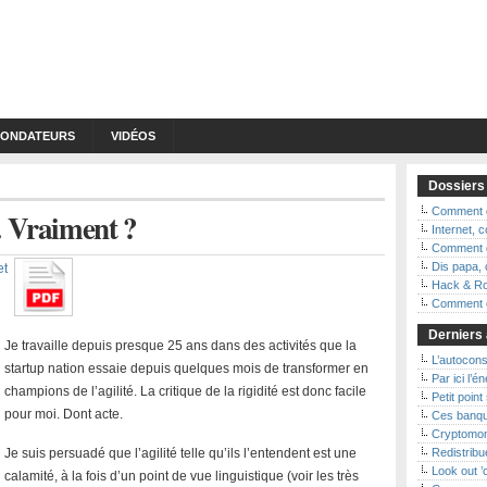
FONDATEURS
VIDÉOS
Dossiers
Comment d
 Vraiment ?
Internet,
Comment d
Dis papa, 
et
Hack & Ro
Comment ç
Derniers 
Je travaille depuis presque 25 ans dans des activités que la
L’autoconso
startup nation essaie depuis quelques mois de transformer en
Par ici l’é
champions de l’agilité. La critique de la rigidité est donc facile
Petit point
pour moi. Dont acte.
Ces banqu
Cryptomon
Je suis persuadé que l’agilité telle qu’ils l’entendent est une
Redistribue
Look out 
calamité, à la fois d’un point de vue linguistique (voir les très