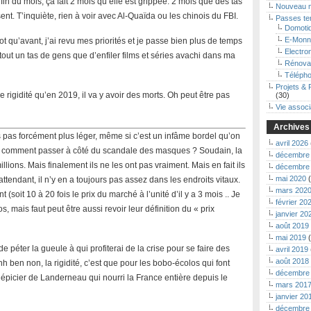
in du mois, ça fait 2 mois qu’elle est grippée. 2 mois que des tas
Nouveau 
ent. T’inquiète, rien à voir avec Al-Quaïda ou les chinois du FBI.
Passes t
Domoti
E-Monn
t qu’avant, j’ai revu mes priorités et je passe bien plus de temps
Electro
 tout un tas de gens que d’enfiler films et séries avachi dans ma
Rénova
Télépho
Projets & 
 rigidité qu’en 2019, il va y avoir des morts. Oh peut être pas
(30)
Vie associ
Archives
 pas forcément plus léger, même si c’est un infâme bordel qu’on
avril 2026
, comment passer à côté du scandale des masques ? Soudain, la
décembre
lions. Mais finalement ils ne les ont pas vraiment. Mais en fait ils
décembre
mai 2020
(
attendant, il n’y en a toujours pas assez dans les endroits vitaux.
mars 202
(soit 10 à 20 fois le prix du marché à l’unité d’il y a 3 mois .. Je
février 20
, mais faut peut être aussi revoir leur définition du « prix
janvier 20
août 2019
mai 2019
(
 péter la gueule à qui profiterai de la crise pour se faire des
avril 2019
août 2018
hh ben non, la rigidité, c’est que pour les bobo-écolos qui font
décembre
épicier de Landerneau qui nourri la France entière depuis le
mars 201
janvier 20
décembre