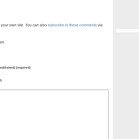
 your own site. You can also
subscribe to these comments
via
am.
 published) (required)
l)