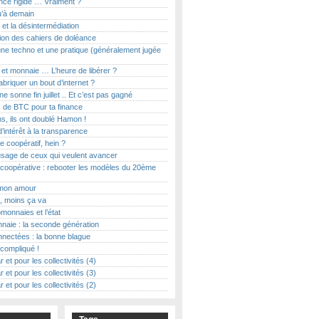
ce rigide … Vraiment ?
u’à demain
et la désintermédiation
ion des cahiers de doléance
ne techno et une pratique (généralement jugée
t et monnaie … L’heure de libérer ?
abriquer un bout d’internet ?
e sonne fin juillet .. Et c’est pas gagné
 de BTC pour ta finance
s, ils ont doublé Hamon !
d’intérêt à la transparence
le coopératif, hein ?
usage de ceux qui veulent avancer
coopérative : rebooter les modèles du 20ème
on amour
, moins ça va
monnaies et l’état
naie : la seconde génération
nectées : la bonne blague
t compliqué !
r et pour les collectivités (4)
r et pour les collectivités (3)
r et pour les collectivités (2)