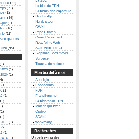
La SEC
monde
(77)
Le blog de FDN
emps
(71)
Le forum des vapoteurs
que
(12)
Nicolas Alpi
aies
(16)
Nurdcartoon
nique
(11)
OWNI
tion
(10)
Papa Citoyen
nie
(11)
Quand j'étais petit
Participations
Read Write Web
ative
(43)
Stats velib de mat
Stéphane Bortzmeyer
Surplace
Toute la domotique
(1)
 2023
(1)
Mon bordel à moi
 2020
(2)
4)
Absolight
0
(1)
Coopacomp
20
(1)
FDN
20
(1)
Franciliens.net
(1)
La fédération FDN
1)
Maison qui Tweet
(1)
Opdop
(1)
SCANI
 2017
(1)
wan2many
7
(2)
Recherches
17
(1)
Un petit extrait des
 2016
(1)