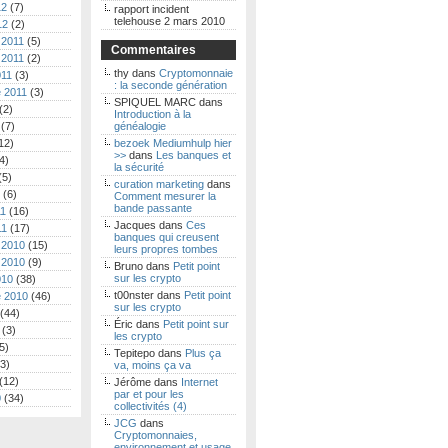
12
(7)
rapport incident
telehouse 2 mars 2010
12
(2)
 2011
(5)
Commentaires
 2011
(2)
thy
dans
Cryptomonnaie
011
(3)
: la seconde génération
 2011
(3)
SPIQUEL MARC
dans
(2)
Introduction à la
(7)
généalogie
12)
bezoek Mediumhulp hier
>>
dans
Les banques et
4)
la sécurité
(5)
curation marketing
dans
(6)
Comment mesurer la
bande passante
11
(16)
Jacques
dans
Ces
11
(17)
banques qui creusent
 2010
(15)
leurs propres tombes
 2010
(9)
Bruno
dans
Petit point
sur les crypto
010
(38)
t00nster
dans
Petit point
 2010
(46)
sur les crypto
(44)
Éric
dans
Petit point sur
(3)
les crypto
5)
Tepitepo
dans
Plus ça
3)
va, moins ça va
(12)
Jérôme
dans
Internet
par et pour les
0
(34)
collectivités (4)
JCG
dans
Cryptomonnaies,
environnement et usage