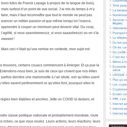
Gouvernan
bons tutos de Franck Lepage à propos de la langue de bois),
Tenir jusq
mais surtout d’un point de vue social. J’ai mis du temps à m’y
La banque 
faire, mais il faut reconnaître que tout le monde ne peut pas
Numérisat
Associer u
exercer un métier-passion et que même lorsqu’on l’exerce,
illégale)
apprendre à couper un minimum peut devenir vital. Du coup,
Volontaria
l’agilité, si vous saavviieeeezzz, si vous saaaviieezzz ou on s’la
Pourquoi f
Le téléphon
meeeet !
Du bon jus
Oh les con
Mais ceci n’était qu’une remise en contexte, mon sujet est
Du conflit 
C’est dur, 
Mémo à l’
us trouvons, certains couacs commencent à émerger. Et ça pue la
Economie 
siècle
z. Entendons-nous bien, je suis de ceux qui croient que nos élites
URSSAF m
 parfois derrière une marionnette à l’air idiote, voir qu’elles usent
Plus ça va
’elles savent pertinemment ce qu’elles font, pourquoi elles le
Les crypto
Cryptomon
Ecoles con
 règles bien établies et ancrées. Jette un COVID là dedans, et
Pffff, c’es
Internet pa
Internet pa
Internet pa
 notre classe politique nationale et probablement mondiale, roule
es riches, ce que vous voulez. Leurs actions, leurs réactions, leurs