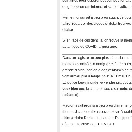
semaines pour espérer pouvoir bouffer à la f
de gens écument internet et s’auto-radicalis
Même moi qui ait à peu près autant de boulo
à lire, regarder des vidéos et débattre avec
chaise.
Si en face de ces gens là, on trouve la même
autant que du COVID … quoi que.
Dans un registre un peu plus détendu, mais
mettra des années à analyser et à dénouer
grande distribution en a des centaines de mil
vont arriver pile à temps pour le 11 mai. En 
Et tout ce beau monde va vendre prix coûtant 
veux bien que la chine se sucre sur notre dos
coûtant »)
Macron avait promis à peu près clairement de
thunes. J’crois qu’il va pouvoir sévir. Aaaah
chier à Notre Dame des Landes. Pas pour l’
début de la crise GLOIRE A LUI !