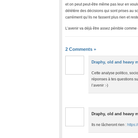
et on peut peut-être même pas leur en vouloi
délétère des décisions qui sont prises au so
carrément qu’ils ne fassent plus rien et reste
L’avenir va déjà être assez pénible comme ç
2 Comments
»
Draphy, old and heavy 
Cette analyse politico, so
réponses à tes questions sur
l’avenir :-)
Draphy, old and heavy 
Ils ne lâcheront rien :
https: