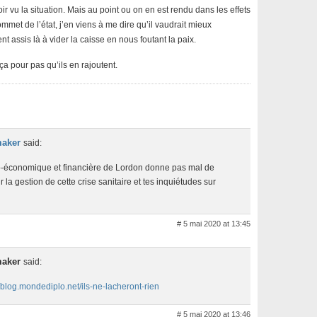
r vu la situation. Mais au point ou on en est rendu dans les effets
mmet de l’état, j’en viens à me dire qu’il vaudrait mieux
nt assis là à vider la caisse en nous foutant la paix.
a pour pas qu’ils en rajoutent.
maker
said:
cio-économique et financière de Lordon donne pas mal de
 la gestion de cette crise sanitaire et tes inquiétudes sur
# 5 mai 2020 at 13:45
maker
said:
//blog.mondediplo.net/ils-ne-lacheront-rien
# 5 mai 2020 at 13:46