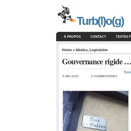
Turb(l)o(g)
À PROPOS
CONTACT
TEXTES 
Home
»
Idioties
,
Legislation
Gouvernance rigide …
Twe
5 MAI 2020
2 COMMENTAIRES