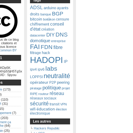
Tags
ADSL
arduino
ayants
BGP
droits
banque
bitcoin
censure
boitâkon
conseil
chiffrement
d'état
création
DNS
DIY
datacenter
us de ce blog
domotique
entreprise
 citations et
FAI
FDN
fibre
ous licence
 Common BY
filtrage
hack
HADOPI
Ğ1
IP
labs
KDp5K
ipv4
ipv6
6Vp5SjH5TgSx
neutralité
ID : Spyou
LOPPSI
opérateur
es
P2P
peering
politique
piratage
projet
fe
(173)
réseau
RIPE
routeur
3)
réseaux sociaux
(110)
sécurité
I
(31)
transit
VPN
15)
éducation
wifi
élection
ppement
(7)
électronique
(203)
Les autres
ent ça
he
(64)
Hackers Republic
in
(25)