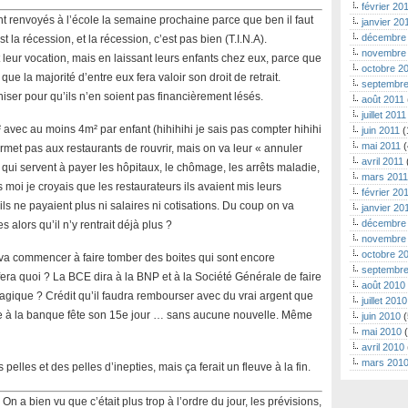
février 20
ont renvoyés à l’école la semaine prochaine parce que ben il faut
janvier 20
décembre
t la récession, et la récession, c’est pas bien (T.I.N.A).
novembre
t leur vocation, mais en laissant leurs enfants chez eux, parce que
octobre 2
ue la majorité d’entre eux fera valoir son droit de retrait.
septembre
iser pour qu’ils n’en soient pas financièrement lésés.
août 2011
juillet 2011
avec au moins 4m² par enfant (hihihihi je sais pas compter hihihi
juin 2011
(
mai 2011
(
rmet pas aux restaurants de rouvrir, mais on va leur « annuler
avril 2011
 qui servent à payer les hôpitaux, le chômage, les arrêts maladie,
mars 2011
 moi je croyais que les restaurateurs ils avaient mis leurs
février 20
ls ne payaient plus ni salaires ni cotisations. Du coup on va
janvier 20
décembre
s alors qu’il n’y rentrait déjà plus ?
novembre
octobre 2
 va commencer à faire tomber des boites qui sont encore
septembre
fera quoi ? La BCE dira à la BNP et à la Société Générale de faire
août 2010
agique ? Crédit qu’il faudra rembourser avec du vrai argent que
juillet 2010
e à la banque fête son 15e jour … sans aucune nouvelle. Même
juin 2010
(
mai 2010
(
avril 2010
mars 201
elles et des pelles d’inepties, mais ça ferait un fleuve à la fin.
On a bien vu que c’était plus trop à l’ordre du jour, les prévisions,