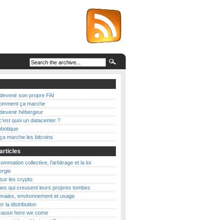
evenir son propre FAI
 comment ça marche
evenir hébergeur
c'est quoi un datacenter ?
botique
a marche les bitcoins
articles
mmation collective, l’arbitrage et la loi
nergie
 sur les crypto
es qui creusent leurs propres tombes
naies, environnement et usage
r la distribution
’cause here we come