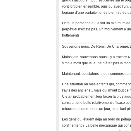
grands discours, *tout* est centré sur le p
vont fort bien ensemble, puis qu’avec l’un, v
logique d’une parfaite lignée bien réglée p
Or toute personne qui a fait un minimum de
perpétuel n’existe pas. Un mouvement a un d
frottements.
Souvenons nous. De Rémi. De Charonne. De 
Moins loin, souvenons-nous il y a encore 4 m
simple motif que le jaune n’était pas la mod
Maintenant, constatons : nous sommes dans 
Une situation ou mes enfants qui, comme to
l’avis des anciens .. mais qui m’ont tout 
C’était probablement leur façon la plus aiguë 
construit une bulle relativement efficace et
retournera contre nous un jour, mais tant pis
Les gens qui étaient déjà au bord du pétage
confinement ? La belle mécanique qui consi