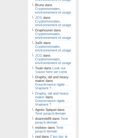
Bruno
dans
Cryptomonnaies,
environnement et usage
JCG
dans
Cryptomonnaies,
environnement et usage
Draphounet
dans
Cryptomonnaies,
environnement et usage
3ul3r
dans
Cryptomonnaies,
environnement et usage
JCG
dans
Cryptomonnaies,
environnement et usage
Touki
dans
Look out
’cause here we come
Draphy, old and heavy
maker
dans
Gouvernance rigide …
Vraiment ?
Draphy, old and heavy
maker
dans
Gouvernance rigide …
Vraiment ?
Agnès Spiquel
dans
Tenir jusqu’à demain
dnartreb89
dans
Tenir
jusqu’à demain
molotov
dans
Tenir
jusqu’à demain
zed
dans
C’est dur, le