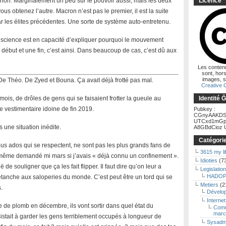
ognon. Marginalement un peu sur le pouvoir aussi, mais les deux
Licence
ous obtenez l’autre. Macron n’est pas le premier, il est la suite
ar les élites précédentes. Une sorte de système auto-entretenu.
 science est en capacité d’expliquer pourquoi le mouvement
ébut et une fin, c’est ainsi. Dans beaucoup de cas, c’est dû aux
Les conten
sont, hors
images, s
Théo. De Zyed et Bouna. Ça avait déjà frotté pas mal.
Creative
ois, de drôles de gens qui se faisaient frotter la gueule au
Identité 
e vestimentaire idoine de fin 2019.
Pubkey :
CGnyAAKDS
UTCxd1mGp
une situation inédite.
A8GBdCioz U
Catégori
us ados qui se respectent, ne sont pas les plus grands fans de
3615 my li
de même demandé mi mars si j’avais « déjà connu un confinement ».
Idioties
(7
de souligner que ça les fait flipper. Il faut dire qu’on leur a
Legislation
HADOP
 étanche aux saloperies du monde. C’est peut être un tord qui se
Metiers
(2
.
Dévelo
Internet
 de plomb en décembre, ils vont sortir dans quel état du
Comm
marc
stait à garder les gens terriblement occupés à longueur de
Sysadm