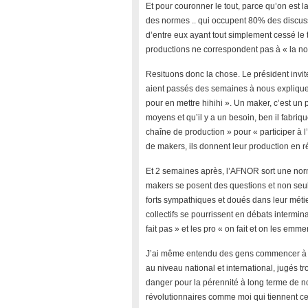
Et pour couronner le tout, parce qu’on est
des normes .. qui occupent 80% des discuss
d’entre eux ayant tout simplement cessé le t
productions ne correspondent pas à « la no
Resituons donc la chose. Le président invi
aient passés des semaines à nous expliquer
pour en mettre hihihi ». Un maker, c’est un pe
moyens et qu’il y a un besoin, ben il fabriqu
chaîne de production » pour « participer à l
de makers, ils donnent leur production en réf
Et 2 semaines après, l’AFNOR sort une nor
makers se posent des questions et non seul
forts sympathiques et doués dans leur métier
collectifs se pourrissent en débats intermina
fait pas » et les pro « on fait et on les emmer
J’ai même entendu des gens commencer à di
au niveau national et international, jugés t
danger pour la pérennité à long terme de n
révolutionnaires comme moi qui tiennent c