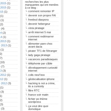
recherches les plus
 2015
(1)
marquantes qui ont menées
 2015
(1)
à ce blog :
comment remonter IP
015
(1)
devenir son propre FAI
(1)
freebsd diaspora
(1)
devenir hebergeur
(2)
vista piratage
4
(4)
arrêt internet 5 mai
14
(2)
comment redémarrer
14
(1)
internet
 2013
(1)
démonter pare choc
 2013
(1)
avant dacia
(1)
pirater TF1 de l'étranger
2)
lady gaga piratage
7)
vacances paradisiaques
(10)
téléphonie par câble
3
(7)
développement curiosité
13
(3)
internet
 2012
(1)
colis neuf box
012
(1)
géolocalisation iphone
 2012
(3)
hacking is not a crime,
its a curiosity
(1)
filtre RTC
(3)
france soir matin
1)
fichier po thème
2)
wordpress
(3)
ça veut dire quoi
2
(3)
domotique