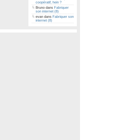
coopératif, hein ?
Bruno
dans
Fabriquer
son internet (8)
evan
dans
Fabriquer son
internet (8)