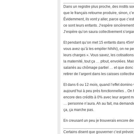
Dans un registre plus proche, des instits s
que le français retourne produire, sinon, c’es
Évidemment, ils vont y aller, parce que c’es
ce sont leurs enfants. J’espère sincèrement q
J’espère qu’on saura collectivement s’organ
Et pendant qu’on met 15 enfants dans 45m² 
vous avez qu’à les empiler hihihi), on ne pe
leurs charges ». Vous savez, les cotisations
la maternité, tout ça … pfout, envolées. Mais
salariés au chômage partiel … et que donc i
retirer de l’argent dans les caisses collective
Et dans 6 ou 12 mois, quand l’effet domino
aujourd’hui à peu près fonctionnelles .. On 
encore des crédits à 0% avec leur argent m
… personne n’aura. Ah au fait, ma demand
ça, ça marche pas.
En creusant un peu je trouverais encore des p
Certains disent que gouverner c’est prévoir. 