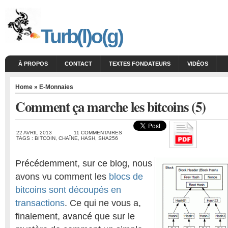
Turb(l)o(g)
À PROPOS
CONTACT
TEXTES FONDATEURS
VIDÉOS
Home
»
E-Monnaies
Comment ça marche les bitcoins (5)
22 AVRIL 2013
11 COMMENTAIRES
TAGS :
BITCOIN
,
CHAÎNE
,
HASH
,
SHA256
Précédemment, sur ce blog, nous
avons vu comment les
blocs de
bitcoins sont découpés en
transactions
. Ce qui ne vous a,
finalement, avancé que sur le