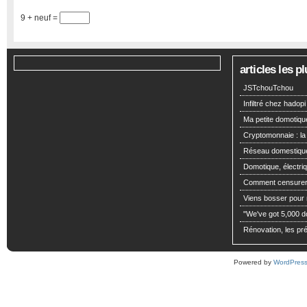
9 + neuf =
articles les 
JSTchouTchou
Infiltré chez hadopi
Ma petite domotiqu
Cryptomonnaie : la
Réseau domestiqu
Domotique, électriq
Comment censurer 
Viens bosser pour m
"We've got 5,000 dol
Rénovation, les pré
Powered by
WordPres