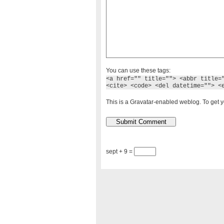
You can use these tags:
<a href="" title=""> <abbr title=
<cite> <code> <del datetime=""> <
This is a Gravatar-enabled weblog. To get y
sept + 9 =