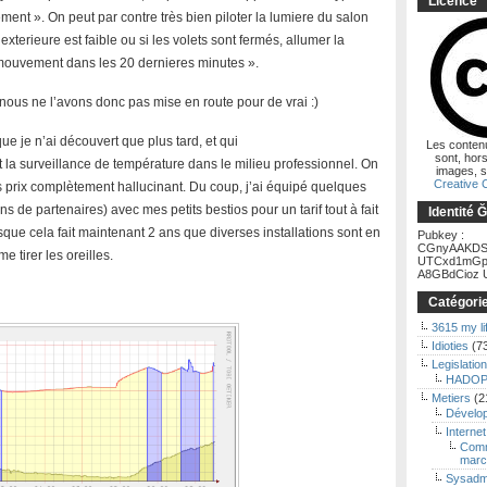
Licence
ment ». On peut par contre très bien piloter la lumiere du salon
exterieure est faible ou si les volets sont fermés, allumer la
 mouvement dans les 20 dernieres minutes ».
nous ne l’avons donc pas mise en route pour de vrai :)
ue je n’ai découvert que plus tard, et qui
Les conten
sont, hors
t la surveillance de température dans le milieu professionnel. On
images, s
Creative
s prix complètement hallucinant. Du coup, j’ai équipé quelques
s de partenaires) avec mes petits bestios pour un tarif tout à fait
Identité 
isque cela fait maintenant 2 ans que diverses installations sont en
Pubkey :
CGnyAAKDS
 tirer les oreilles.
UTCxd1mGp
A8GBdCioz U
Catégori
3615 my li
Idioties
(7
Legislation
HADOP
Metiers
(2
Dévelo
Internet
Comm
marc
Sysadm