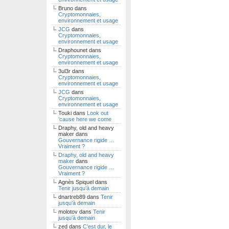
Bruno
dans
Cryptomonnaies,
environnement et usage
JCG
dans
Cryptomonnaies,
environnement et usage
Draphounet
dans
Cryptomonnaies,
environnement et usage
3ul3r
dans
Cryptomonnaies,
environnement et usage
JCG
dans
Cryptomonnaies,
environnement et usage
Touki
dans
Look out
’cause here we come
Draphy, old and heavy
maker
dans
Gouvernance rigide …
Vraiment ?
Draphy, old and heavy
maker
dans
Gouvernance rigide …
Vraiment ?
Agnès Spiquel
dans
Tenir jusqu’à demain
dnartreb89
dans
Tenir
jusqu’à demain
molotov
dans
Tenir
jusqu’à demain
zed
dans
C’est dur, le