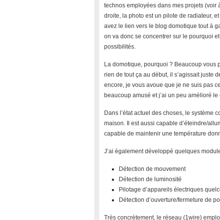
technos employées dans mes projets (voir 
droite, la photo est un pilote de radiateur, e
avez le lien vers le blog domotique tout à 
on va donc se concentrer sur le pourquoi et
possibilités.
La domotique, pourquoi ? Beaucoup vous pa
rien de tout ça au début, il s’agissait juste
encore, je vous avoue que je ne suis pas ce
beaucoup amusé et j’ai un peu amélioré le c
Dans l’état actuel des choses, le système c
maison. Il est aussi capable d’éteindre/allu
capable de maintenir une température don
J’ai également développé quelques modul
Détection de mouvement
Détection de luminosité
Pilotage d’appareils électriques que
Détection d’ouverture/fermeture de por
Très concrètement, le réseau (1wire) emplo