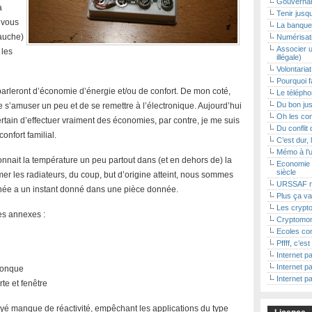
Gouvernan
à
Tenir jusq
t vous
La banque 
gauche)
Numérisat
Associer u
 les
illégale)
Volontaria
Pourquoi f
rleront d’économie d’énergie et/ou de confort. De mon coté,
Le téléphon
Du bon jus
 de s’amuser un peu et de se remettre à l’électronique. Aujourd’hui
Oh les con
rtain d’effectuer vraiment des économies, par contre, je me suis
Du conflit 
onfort familial.
C’est dur, 
Mémo à l’
onnait la température un peu partout dans (et en dehors de) la
Economie 
siècle
mer les radiateurs, du coup, but d’origine atteint, nous sommes
URSSAF m
née a un instant donné dans une pièce donnée.
Plus ça va
Les crypto
es annexes :
Cryptomon
Ecoles con
Pffff, c’es
Internet pa
Internet pa
lconque
Internet pa
te et fenêtre
yé manque de réactivité, empêchant les applications du type