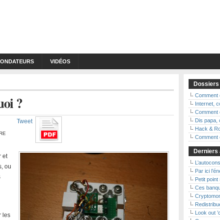
FONDATEURS
VIDÉOS
Dossiers
Comment d
uoi ?
Internet,
Comment d
Dis papa, 
Tweet
Hack & Ro
RE
Comment ç
Derniers 
 et
L’autoconso
s, ou
Par ici l’é
s
Petit point
Ces banqu
Cryptomon
Redistribue
Look out 
 les