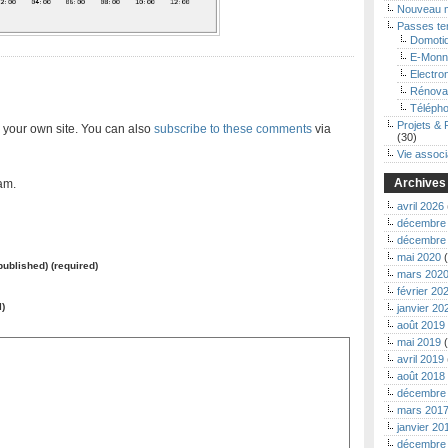
Nouveau 
Passes t
Domoti
E-Monn
Electro
Rénova
Télépho
Projets & 
 your own site. You can also
subscribe to these comments
via
(30)
Vie associ
Archives
am.
avril 2026
décembre
décembre
mai 2020
(
 published) (required)
mars 202
février 20
l)
janvier 20
août 2019
mai 2019
(
avril 2019
août 2018
décembre
mars 201
janvier 20
décembre