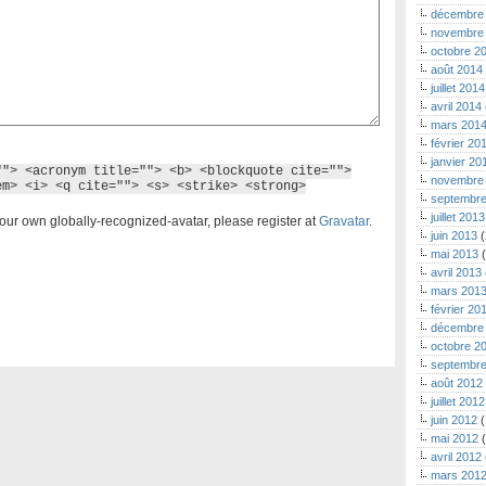
décembre
novembre
octobre 2
août 2014
juillet 2014
avril 2014
mars 201
février 20
janvier 20
""> <acronym title=""> <b> <blockquote cite="">
novembre
em> <i> <q cite=""> <s> <strike> <strong>
septembre
juillet 2013
our own globally-recognized-avatar, please register at
Gravatar
.
juin 2013
(
mai 2013
(
avril 2013
mars 201
février 20
décembre
octobre 2
septembre
août 2012
juillet 2012
juin 2012
(
mai 2012
(
avril 2012
mars 201