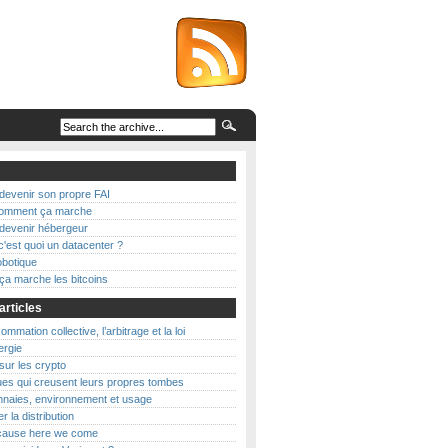
evenir son propre FAI
 comment ça marche
evenir hébergeur
c'est quoi un datacenter ?
botique
a marche les bitcoins
articles
mmation collective, l’arbitrage et la loi
nergie
 sur les crypto
es qui creusent leurs propres tombes
naies, environnement et usage
r la distribution
’cause here we come