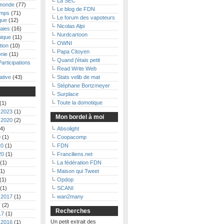
La SEC
monde
(77)
Le blog de FDN
emps
(71)
Le forum des vapoteurs
que
(12)
Nicolas Alpi
aies
(16)
Nurdcartoon
nique
(11)
OWNI
tion
(10)
Papa Citoyen
nie
(11)
Quand j'étais petit
Participations
Read Write Web
ative
(43)
Stats velib de mat
Stéphane Bortzmeyer
Surplace
Toute la domotique
(1)
 2023
(1)
Mon bordel à moi
 2020
(2)
4)
Absolight
0
(1)
Coopacomp
20
(1)
FDN
20
(1)
Franciliens.net
(1)
La fédération FDN
1)
Maison qui Tweet
(1)
Opdop
(1)
SCANI
 2017
(1)
wan2many
7
(2)
Recherches
17
(1)
Un petit extrait des
 2016
(1)