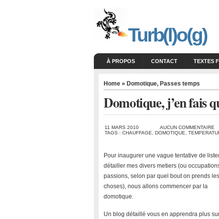
Turb(l)o(g)
À PROPOS
CONTACT
TEXTES 
Home
»
Domotique
,
Passes temps
Domotique, j’en fais q
11 MARS 2010
AUCUN COMMENTAIRE
TAGS :
CHAUFFAGE
,
DOMOTIQUE
,
TEMPERATU
Pour inaugurer une vague tentative de lister
détailler mes divers metiers (ou occupation
passions, selon par quel bout on prends le
choses), nous allons commencer par la
domotique.
Un blog détaillé vous en apprendra plus sur