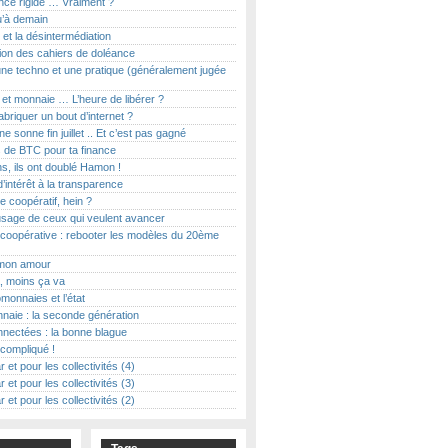
ce rigide … Vraiment ?
u’à demain
et la désintermédiation
ion des cahiers de doléance
ne techno et une pratique (généralement jugée
t et monnaie … L’heure de libérer ?
abriquer un bout d’internet ?
e sonne fin juillet .. Et c’est pas gagné
 de BTC pour ta finance
s, ils ont doublé Hamon !
d’intérêt à la transparence
le coopératif, hein ?
usage de ceux qui veulent avancer
coopérative : rebooter les modèles du 20ème
on amour
, moins ça va
monnaies et l’état
naie : la seconde génération
nectées : la bonne blague
t compliqué !
r et pour les collectivités (4)
r et pour les collectivités (3)
r et pour les collectivités (2)