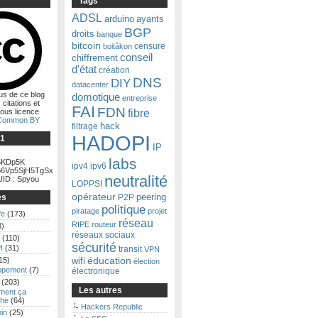
Tags
ADSL
arduino
ayants
BGP
droits
banque
bitcoin
censure
boitâkon
conseil
chiffrement
d'état
création
DNS
DIY
datacenter
us de ce blog
domotique
entreprise
 citations et
FAI
FDN
fibre
ous licence
 Common BY
filtrage
hack
HADOPI
Ğ1
IP
labs
KDp5K
ipv4
ipv6
6Vp5SjH5TgSx
neutralité
ID : Spyou
LOPPSI
opérateur
es
P2P
peering
politique
piratage
projet
fe
(173)
réseau
RIPE
routeur
3)
réseaux sociaux
(110)
sécurité
I
(31)
transit
VPN
15)
éducation
wifi
élection
ppement
(7)
électronique
(203)
Les autres
ent ça
he
(64)
Hackers Republic
in
(25)