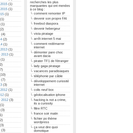
recherches les plus
 2015
(1)
marquantes qui ont menées
 2015
(1)
à ce blog :
comment remonter IP
015
(1)
devenir son propre FAI
(1)
freebsd diaspora
(1)
devenir hebergeur
(2)
vista piratage
4
(4)
arrêt internet 5 mai
14
(2)
comment redémarrer
14
(1)
internet
 2013
(1)
démonter pare choc
 2013
(1)
avant dacia
(1)
pirater TF1 de l'étranger
2)
lady gaga piratage
7)
vacances paradisiaques
(10)
téléphonie par câble
3
(7)
développement curiosité
13
(3)
internet
 2012
(1)
colis neuf box
012
(1)
géolocalisation iphone
 2012
(3)
hacking is not a crime,
its a curiosity
(1)
filtre RTC
(3)
france soir matin
1)
fichier po thème
2)
wordpress
(3)
ça veut dire quoi
2
(3)
domotique