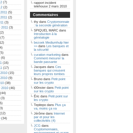
12
(7)
rapport incident
telehouse 2 mars 2010
12
(2)
 2011
(5)
Commentaires
 2011
(2)
thy
dans
Cryptomonnaie
011
(3)
: la seconde génération
 2011
(3)
SPIQUEL MARC
dans
(2)
Introduction à la
(7)
généalogie
12)
bezoek Mediumhulp hier
>>
dans
Les banques et
4)
la sécurité
(5)
curation marketing
dans
(6)
Comment mesurer la
bande passante
11
(16)
Jacques
dans
Ces
11
(17)
banques qui creusent
 2010
(15)
leurs propres tombes
 2010
(9)
Bruno
dans
Petit point
sur les crypto
010
(38)
t00nster
dans
Petit point
 2010
(46)
sur les crypto
(44)
Éric
dans
Petit point sur
(3)
les crypto
5)
Tepitepo
dans
Plus ça
3)
va, moins ça va
(12)
Jérôme
dans
Internet
par et pour les
0
(34)
collectivités (4)
JCG
dans
Cryptomonnaies,
environnement et usage