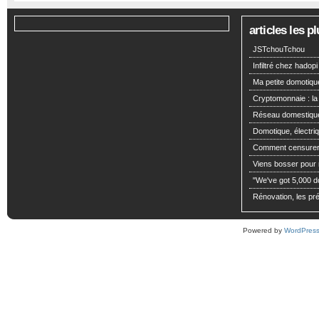
articles les 
JSTchouTchou
Infiltré chez hadopi
Ma petite domotiqu
Cryptomonnaie : la
Réseau domestiqu
Domotique, électriq
Comment censurer 
Viens bosser pour m
"We've got 5,000 dol
Rénovation, les pré
Powered by
WordPres