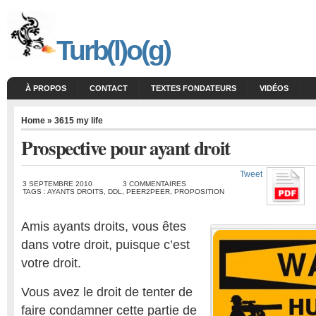
Turb(l)o(g)
À PROPOS
CONTACT
TEXTES FONDATEURS
VIDÉOS
Home
»
3615 my life
Prospective pour ayant droit
Tweet
3 SEPTEMBRE 2010
3 COMMENTAIRES
TAGS :
AYANTS DROITS
,
DDL
,
PEER2PEER
,
PROPOSITION
Amis ayants droits, vous êtes
dans votre droit, puisque c’est
votre droit.
Vous avez le droit de tenter de
faire condamner cette partie de