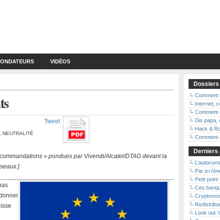
FONDATEURS
VIDÉOS
Dossiers
Comment d
ts
Internet,
Comment d
Dis papa, 
Tweet
Hack & Ro
,
NEUTRALITÉ
Comment ç
Derniers 
11 recommandations » pondues par Vivendi/Alcatel/DTAG devant la
L’autoconso
seaux.]
Par ici l’é
Petit point
pas
Ces banqu
 donner
Cryptomon
Redistribue
uisse
Look out 