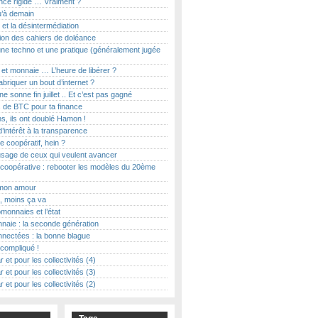
ce rigide … Vraiment ?
u’à demain
et la désintermédiation
ion des cahiers de doléance
ne techno et une pratique (généralement jugée
t et monnaie … L’heure de libérer ?
abriquer un bout d’internet ?
e sonne fin juillet .. Et c’est pas gagné
 de BTC pour ta finance
s, ils ont doublé Hamon !
d’intérêt à la transparence
le coopératif, hein ?
usage de ceux qui veulent avancer
coopérative : rebooter les modèles du 20ème
on amour
, moins ça va
monnaies et l’état
naie : la seconde génération
nectées : la bonne blague
t compliqué !
r et pour les collectivités (4)
r et pour les collectivités (3)
r et pour les collectivités (2)