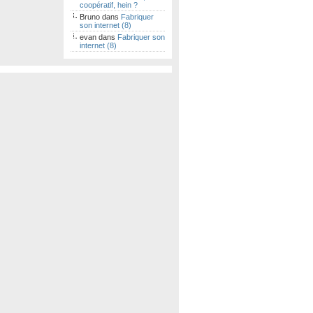
coopératif, hein ?
Bruno
dans
Fabriquer
son internet (8)
evan
dans
Fabriquer son
internet (8)