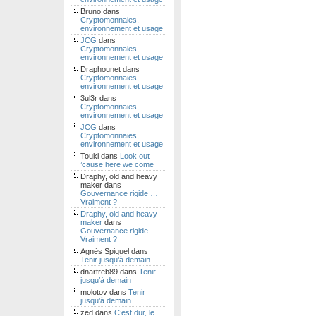
Bruno
dans
Cryptomonnaies,
environnement et usage
JCG
dans
Cryptomonnaies,
environnement et usage
Draphounet
dans
Cryptomonnaies,
environnement et usage
3ul3r
dans
Cryptomonnaies,
environnement et usage
JCG
dans
Cryptomonnaies,
environnement et usage
Touki
dans
Look out
’cause here we come
Draphy, old and heavy
maker
dans
Gouvernance rigide …
Vraiment ?
Draphy, old and heavy
maker
dans
Gouvernance rigide …
Vraiment ?
Agnès Spiquel
dans
Tenir jusqu’à demain
dnartreb89
dans
Tenir
jusqu’à demain
molotov
dans
Tenir
jusqu’à demain
zed
dans
C’est dur, le