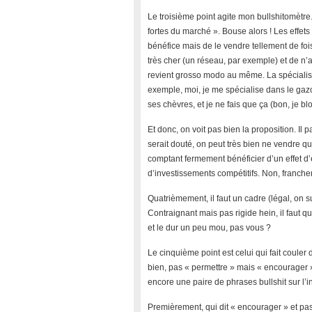
Le troisième point agite mon bullshitomètre.
fortes du marché ». Bouse alors ! Les effets 
bénéfice mais de le vendre tellement de fois
très cher (un réseau, par exemple) et de n’ar
revient grosso modo au même. La spécialisati
exemple, moi, je me spécialise dans le gaz
ses chèvres, et je ne fais que ça (bon, je bl
Et donc, on voit pas bien la proposition. Il 
serait douté, on peut très bien ne vendre 
comptant fermement bénéficier d’un effet d’éc
d’investissements compétitifs. Non, franche
Quatrièmement, il faut un cadre (légal, on 
Contraignant mais pas rigide hein, il faut qu
et le dur un peu mou, pas vous ?
Le cinquième point est celui qui fait couler 
bien, pas « permettre » mais « encourager »)
encore une paire de phrases bullshit sur l’
Premièrement, qui dit « encourager » et pas