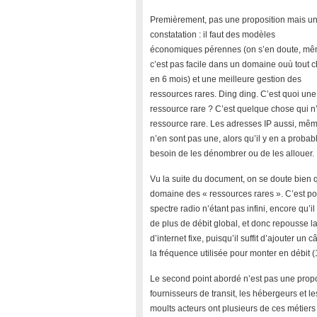
Premièrement, pas une proposition mais u
constatation : il faut des modèles
économiques pérennes (on s’en doute, mê
c’est pas facile dans un domaine ouù tout 
en 6 mois) et une meilleure gestion des
ressources rares. Ding ding. C’est quoi une
ressource rare ? C’est quelque chose qui n’
ressource rare. Les adresses IP aussi, même 
n’en sont pas une, alors qu’il y en a proba
besoin de les dénombrer ou de les allouer.
Vu la suite du document, on se doute bien
domaine des « ressources rares ». C’est po
spectre radio n’étant pas infini, encore qu’i
de plus de débit global, et donc repousse la
d’internet fixe, puisqu’il suffit d’ajouter u
la fréquence utilisée pour monter en déb
Le second point abordé n’est pas une prop
fournisseurs de transit, les hébergeurs et l
moults acteurs ont plusieurs de ces métiers