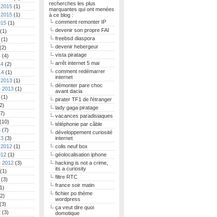
recherches les plus
 2015
(1)
marquantes qui ont menées
 2015
(1)
à ce blog :
comment remonter IP
015
(1)
devenir son propre FAI
(1)
freebsd diaspora
(1)
devenir hebergeur
(2)
vista piratage
4
(4)
arrêt internet 5 mai
14
(2)
comment redémarrer
14
(1)
internet
 2013
(1)
démonter pare choc
 2013
(1)
avant dacia
(1)
pirater TF1 de l'étranger
2)
lady gaga piratage
7)
vacances paradisiaques
(10)
téléphonie par câble
3
(7)
développement curiosité
13
(3)
internet
 2012
(1)
colis neuf box
012
(1)
géolocalisation iphone
 2012
(3)
hacking is not a crime,
its a curiosity
(1)
filtre RTC
(3)
france soir matin
1)
fichier po thème
2)
wordpress
(3)
ça veut dire quoi
2
(3)
domotique