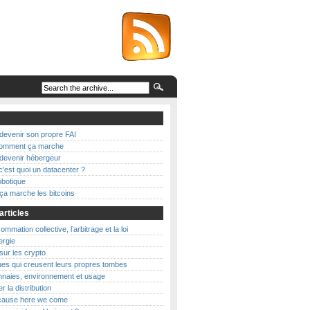
evenir son propre FAI
 comment ça marche
evenir hébergeur
c'est quoi un datacenter ?
botique
a marche les bitcoins
articles
mmation collective, l’arbitrage et la loi
nergie
 sur les crypto
es qui creusent leurs propres tombes
naies, environnement et usage
r la distribution
’cause here we come