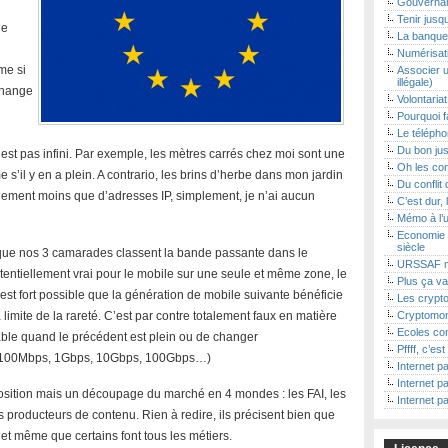
Gouvernan
Tenir jusq
ne
La banque 
Numérisat
me si
Associer u
illégale)
change
Volontaria
Pourquoi f
Le téléphon
Du bon jus
est pas infini. Par exemple, les mètres carrés chez moi sont une
Oh les con
s’il y en a plein. A contrario, les brins d’herbe dans mon jardin
Du conflit 
blement moins que d’adresses IP, simplement, je n’ai aucun
C’est dur, 
Mémo à l’
Economie 
siècle
 que nos 3 camarades classent la bande passante dans le
URSSAF m
tentiellement vrai pour le mobile sur une seule et même zone, le
Plus ça va
l est fort possible que la génération de mobile suivante bénéficie
Les crypto
 limite de la rareté. C’est par contre totalement faux en matière
Cryptomon
Ecoles con
n câble quand le précédent est plein ou de changer
Pffff, c’es
it (100Mbps, 1Gbps, 10Gbps, 100Gbps…)
Internet pa
Internet pa
osition mais un découpage du marché en 4 mondes : les FAI, les
Internet pa
es producteurs de contenu. Rien à redire, ils précisent bien que
 et même que certains font tous les métiers.