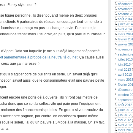
décembre
 ». Funky style, non ?
novembre
octobre 2
asse tiquer personne. Ils disent quand même en deux phrases
août 2014
eurs clients & partenaires de réseau, encourager tout le monde à
juillet 2014
 fournisseur, donc ça va pas lui changer la vie. Par contre, le
avril 2014
endeur de transit mais il faudrait, en plus, qu’il paie le fournisseur
mars 201
février 20
janvier 20
novembre
on d’Appel Data sur laquelle je me suis déjà largement épanché
septembre
t parlementaire à propos de la neutralité du net
. Ça cause aussi
juillet 2013
 ceux que ça intéresse !)
juin 2013
(
mai 2013
(
t qu’il s’agit encore de bullshits en série. On savait déjà qu’il
avril 2013
mars 201
ment et on savait aussi que le consommateur était une pauvre petite
février 20
éger.
décembre
octobre 2
cent encore une porte déjà ouverte : ils n’iront pas mettre de
septembre
audra donc que ce soit la collectivité qui paie pour l’équipement
août 2012
e réclamer des financements publics. En gros « si vous voulez du
juillet 2012
juin 2012
(
pas avec notre pognon, par contre, on encaissera quand même
mai 2012
(
sous le soleil, j’ai qu’un pauvre 1.5Mbps à la maison. On s’y fait,
avril 2012
tants.
mars 201