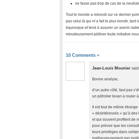
ne fasse pas trop de cas de la neutrali
Tout le monde a rebondi sur ce dernier poin
pas celui là qui m’a fait le plus bondir, tant
équivoque et tend à assurer un avenir radi
minutieusement piétiner toute initiative nou
10 Comments
»
Jean-Louis Mounier
said
Bonne analyse,
d’un autre côté, faut pas s
un pétrolier texan à rouler 
Il est tout de même étrange
« désintéressés » qu’à des t
et qui souvent profitent de r
pour prévoir que les consult
leurs privilèges dans certain
malheureusement pas isol