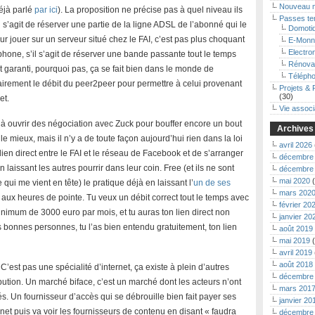
Nouveau 
déjà parlé
par ici
). La proposition ne précise pas à quel niveau ils
Passes t
l s’agit de réserver une partie de la ligne ADSL de l’abonné qui le
Domoti
r jouer sur un serveur situé chez le FAI, c’est pas plus choquant
E-Monn
Electro
léphone, s’il s’agit de réserver une bande passante tout le temps
Rénova
t garanti, pourquoi pas, ça se fait bien dans le monde de
Télépho
ontairement le débit du peer2peer pour permettre à celui provenant
Projets & 
(30)
et.
Vie associ
êt à ouvrir des négociation avec Zuck pour bouffer encore un bout
Archives
 mieux, mais il n’y a de toute façon aujourd’hui rien dans la loi
avril 2026
n lien direct entre le FAI et le réseau de Facebook et de s’arranger
décembre
 laissant les autres pourrir dans leur coin. Free (et ils ne sont
décembre
mai 2020
(
 qui me vient en tête) le pratique déjà en laissant l’
un de ses
mars 202
ux heures de pointe. Tu veux un débit correct tout le temps avec
février 20
inimum de 3000 euro par mois, et tu auras ton lien direct non
janvier 20
s bonnes personnes, tu l’as bien entendu gratuitement, ton lien
août 2019
mai 2019
(
avril 2019
août 2018
est pas une spécialité d’internet, ça existe à plein d’autres
décembre
bution. Un marché biface, c’est un marché dont les acteurs n’ont
mars 201
tés. Un fournisseur d’accès qui se débrouille bien fait payer ses
janvier 20
et puis va voir les fournisseurs de contenu en disant « faudra
décembre