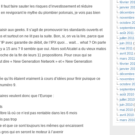
février 20
 faut faire sauter les risques d’investissement et réduire
janvier 20
rt en revigorant le mythe du plombier polonais, je vois pas bien
décembre
novembre
octobre 2
septembre
sir aux geeks. Il s’agit de promouvoir les standards ouverts et
août 2011
t surtout on ne lit pas la suite. Bon, si, on va la lire, parce que
juillet 2011
de l’IP avec garantie de débit, de l’IPX quoi… wait… what ? On parle
juin 2011
(
mai 2011
(
l y a 15 ans ? Il semble que oui. Alors soit Alcatel a du vieux matos
avril 2011
proche de la fin de leurs 11 propositions. Pour ceux qui se
mars 2011
t dire « New Generation Network » et « New Generation
février 20
janvier 20
décembre
ée qu’ils étaient vraiment à cours d’idées pour finir puisque ce
novembre
octobre 2
t numéro 9.
septembre
août 2010
daires veulent donc que l’Europe :
juillet 2010
juin 2010
(
ts
mai 2010
(
fibre là où ce n’est pas rentable dans les 6 mois
avril 2010
is pas trop
mars 201
ie et que ce sont toujours les mêmes qui encaissent
 gros qui en seront le moteur à l’avenir