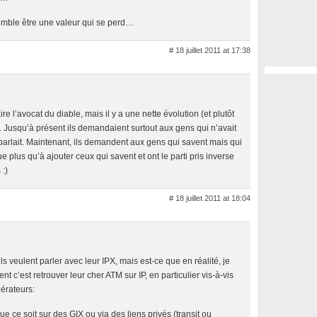
semble être une valeur qui se perd…
# 18 juillet 2011 at 17:38
ire l’avocat du diable, mais il y a une nette évolution (et plutôt
s. Jusqu’à présent ils demandaient surtout aux gens qui n’avait
arlait. Maintenant, ils demandent aux gens qui savent mais qui
ue plus qu’à ajouter ceux qui savent et ont le parti pris inverse
 :)
# 18 juillet 2011 at 18:04
ls veulent parler avec leur IPX, mais est-ce que en réalité, je
t c’est retrouver leur cher ATM sur IP, en particulier vis-à-vis
pérateurs:
ue ce soit sur des GIX ou via des liens privés (transit ou