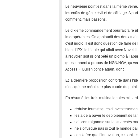
Le neuvième point est dans la même veine. Il
les coûts de génie civil et de câblage. A pa
comment, mais passons.
Le dixième commandement pourrait faire plai
interopérables. On applaudit des deux mains e
c’est rigolo. Il est donc question de faire 
bien d’IPX, le bidule qui allait avec Novell i
à recycler, soit ils ont pété un plomb à l’ap
questionnent à propos de NGN/NGA, ça veu
Access ». Bullshit once again, donc.
Et la dernière proposition conforte dans l’id
n’est qu’une réécriture plus courte du poin
En résumé, les trois multinationales milliar
réduise leurs risques d’investissemen
les aide à payer le déploiement de la 
soit contraignante sur les marchés ma
ne s’offusque pas si tout le monde pa
considère que l’innovation, ce sont les