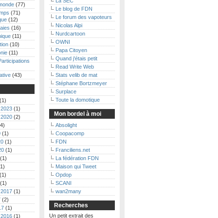
La SEC
monde
(77)
Le blog de FDN
emps
(71)
Le forum des vapoteurs
que
(12)
Nicolas Alpi
aies
(16)
Nurdcartoon
nique
(11)
OWNI
tion
(10)
Papa Citoyen
nie
(11)
Quand j'étais petit
Participations
Read Write Web
ative
(43)
Stats velib de mat
Stéphane Bortzmeyer
Surplace
Toute la domotique
(1)
 2023
(1)
Mon bordel à moi
 2020
(2)
4)
Absolight
0
(1)
Coopacomp
20
(1)
FDN
20
(1)
Franciliens.net
(1)
La fédération FDN
1)
Maison qui Tweet
(1)
Opdop
(1)
SCANI
 2017
(1)
wan2many
7
(2)
Recherches
17
(1)
Un petit extrait des
 2016
(1)