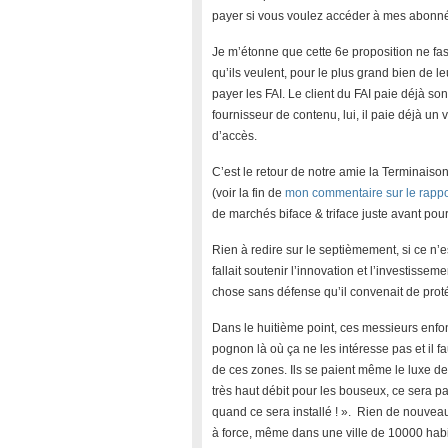
payer si vous voulez accéder à mes abonnés
Je m’étonne que cette 6e proposition ne f
qu’ils veulent, pour le plus grand bien de l
payer les FAI. Le client du FAI paie déjà son
fournisseur de contenu, lui, il paie déjà un v
d’accès.
C’est le retour de notre amie la Terminais
(voir la fin de
mon commentaire sur le rappor
de marchés biface & triface juste avant pour
Rien à redire sur le septièmement, si ce n’es
fallait soutenir l’innovation et l’investisse
chose sans défense qu’il convenait de prot
Dans le huitième point, ces messieurs enfon
pognon là où ça ne les intéresse pas et il f
de ces zones. Ils se paient même le luxe d
très haut débit pour les bouseux, ce sera 
quand ce sera installé ! ». Rien de nouveau 
à force, même dans une ville de 10000 habi