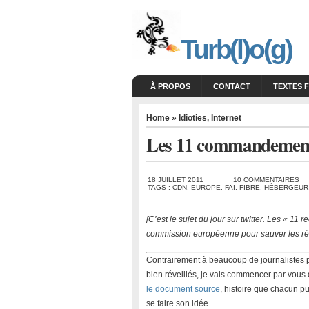
Turb(l)o(g)
À PROPOS
CONTACT
TEXTES 
Home
»
Idioties
,
Internet
Les 11 commandemen
18 JUILLET 2011
10 COMMENTAIRES
TAGS :
CDN
,
EUROPE
,
FAI
,
FIBRE
,
HÉBERGEUR
[C’est le sujet du jour sur twitter. Les « 
commission européenne pour sauver les ré
Contrairement à beaucoup de journalistes 
bien réveillés, je vais commencer par vous
le document source
, histoire que chacun p
se faire son idée.