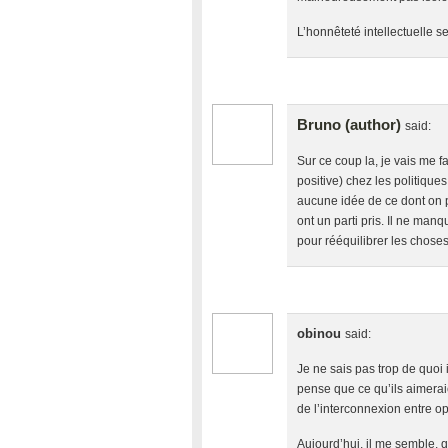
L’honnêteté intellectuelle 
Bruno (author)
said:
Sur ce coup la, je vais me fa
positive) chez les politique
aucune idée de ce dont on p
ont un parti pris. Il ne manq
pour rééquilibrer les choses
obinou
said:
Je ne sais pas trop de quoi i
pense que ce qu’ils aimeraien
de l’interconnexion entre o
Aujourd’hui, il me semble, q