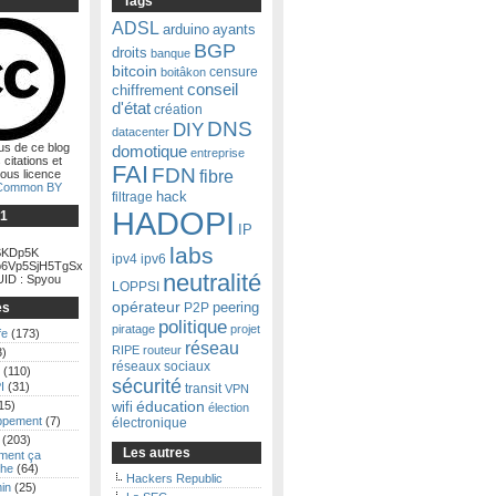
Tags
ADSL
arduino
ayants
BGP
droits
banque
bitcoin
censure
boitâkon
conseil
chiffrement
d'état
création
DNS
DIY
datacenter
us de ce blog
domotique
entreprise
 citations et
FAI
FDN
fibre
ous licence
 Common BY
filtrage
hack
HADOPI
Ğ1
IP
labs
KDp5K
ipv4
ipv6
6Vp5SjH5TgSx
neutralité
ID : Spyou
LOPPSI
opérateur
es
P2P
peering
politique
piratage
projet
fe
(173)
réseau
RIPE
routeur
3)
réseaux sociaux
(110)
sécurité
I
(31)
transit
VPN
15)
éducation
wifi
élection
ppement
(7)
électronique
(203)
Les autres
ent ça
he
(64)
Hackers Republic
in
(25)