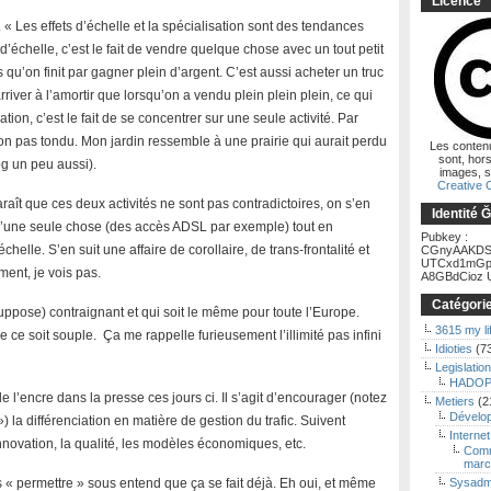
Licence
 « Les effets d’échelle et la spécialisation sont des tendances
d’échelle, c’est le fait de vendre quelque chose avec un tout petit
 qu’on finit par gagner plein d’argent. C’est aussi acheter un truc
river à l’amortir que lorsqu’on a vendu plein plein plein, ce qui
on, c’est le fait de se concentrer sur une seule activité. Par
on pas tondu. Mon jardin ressemble à une prairie qui aurait perdu
Les conten
sont, hors
og un peu aussi).
images, s
Creative
paraît que ces deux activités ne sont pas contradictoires, on s’en
Identité 
qu’une seule chose (des accès ADSL par exemple) tout en
Pubkey :
helle. S’en suit une affaire de corollaire, de trans-frontalité et
CGnyAAKDS
UTCxd1mGp
ment, je vois pas.
A8GBdCioz U
Catégori
suppose) contraignant et qui soit le même pour toute l’Europe.
3615 my li
e ce soit souple. Ça me rappelle furieusement l’illimité pas infini
Idioties
(7
Legislation
HADOP
de l’encre dans la presse ces jours ci. Il s’agit d’encourager (notez
Metiers
(2
Dévelo
 la différenciation en matière de gestion du trafic. Suivent
Internet
innovation, la qualité, les modèles économiques, etc.
Comm
marc
 « permettre » sous entend que ça se fait déjà. Eh oui, et même
Sysadm