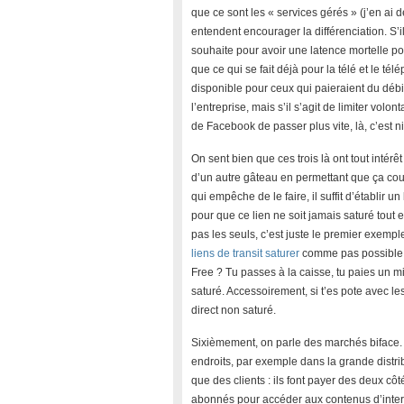
que ce sont les « services gérés » (j’en ai 
entendent encourager la différenciation. S’i
souhaite pour avoir une latence mortelle pou
que ce qui se fait déjà pour la télé et le té
disponible pour ceux qui paieraient du débi
l’entreprise, mais s’il s’agit de limiter vol
de Facebook de passer plus vite, là, c’est ni
On sent bien que ces trois là ont tout intér
d’un autre gâteau en permettant que ça coule
qui empêche de le faire, il suffit d’établir u
pour que ce lien ne soit jamais saturé tout en
pas les seuls, c’est juste le premier exemple
liens de transit saturer
comme pas possible a
Free ? Tu passes à la caisse, tu paies un m
saturé. Accessoirement, si t’es pote avec le
direct non saturé.
Sixièmement, on parle des marchés biface. C’
endroits, par exemple dans la grande distri
que des clients : ils font payer des deux cô
abonnés pour accéder aux contenus d’intern