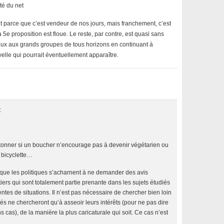
té du net
t parce que c’est vendeur de nos jours, mais franchement, c’est
 la 5e proposition est floue. Le reste, par contre, est quasi sans
eux aux grands groupes de tous horizons en continuant à
velle qui pourrait éventuellement apparaître.
:
’étonner si un boucher n’encourage pas à devenir végétarien ou
à bicyclette…
 que les politiques s’acharnent à ne demander des avis
iers qui sont totalement partie prenante dans les sujets étudiés
entes de situations. Il n’est pas nécessaire de chercher bien loin
és ne chercheront qu’à asseoir leurs intérêts (pour ne pas dire
s cas), de la manière la plus caricaturale qui soit. Ce cas n’est
é…