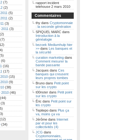
12
(7)
rapport incident
telehouse 2 mars 2010
12
(2)
 2011
(5)
Commentaires
 2011
(2)
thy
dans
Cryptomonnaie
011
(3)
: la seconde génération
 2011
(3)
SPIQUEL MARC
dans
(2)
Introduction à la
(7)
généalogie
12)
bezoek Mediumhulp hier
>>
dans
Les banques et
4)
la sécurité
(5)
curation marketing
dans
(6)
Comment mesurer la
bande passante
11
(16)
Jacques
dans
Ces
11
(17)
banques qui creusent
 2010
(15)
leurs propres tombes
 2010
(9)
Bruno
dans
Petit point
sur les crypto
010
(38)
t00nster
dans
Petit point
 2010
(46)
sur les crypto
(44)
Éric
dans
Petit point sur
(3)
les crypto
5)
Tepitepo
dans
Plus ça
3)
va, moins ça va
(12)
Jérôme
dans
Internet
par et pour les
0
(34)
collectivités (4)
JCG
dans
Cryptomonnaies,
environnement et usage