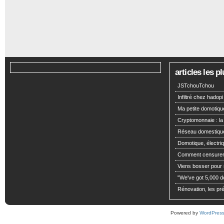
articles les 
JSTchouTchou
Infiltré chez hadopi
Ma petite domotiqu
Cryptomonnaie : la
Réseau domestiqu
Domotique, électriq
Comment censurer 
Viens bosser pour m
"We've got 5,000 dol
Rénovation, les pré
Powered by
WordPres