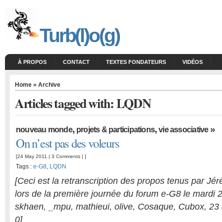
Turb(l)o(g)
À PROPOS
CONTACT
TEXTES FONDATEURS
VIDÉOS
Home
» Archive
Articles tagged with: LQDN
,
,
»
nouveau monde
projets & participations
vie associative
On n’est pas des voleurs
[24 May 2011 |
3 Comments
| ]
Tags :
e-G8
,
LQDN
[Ceci est la retranscription des propos tenus par 
lors de la première journée du forum e-G8 le mardi 
skhaen, _mpu, mathieui, olive, Cosaque, Cubox, 23
0]