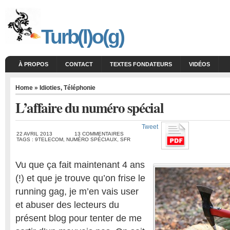
Turb(l)o(g)
À PROPOS
CONTACT
TEXTES FONDATEURS
VIDÉOS
Home
»
Idioties
,
Téléphonie
L’affaire du numéro spécial
Tweet
22 AVRIL 2013
13 COMMENTAIRES
TAGS :
9TELECOM
,
NUMÉRO SPÉCIAUX
,
SFR
Vu que ça fait maintenant 4 ans
(!) et que je trouve qu’on frise le
running gag, je m’en vais user
et abuser des lecteurs du
présent blog pour tenter de me