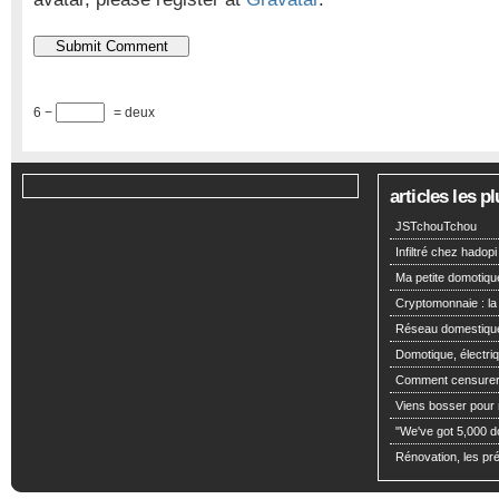
6 −
= deux
articles les 
JSTchouTchou
Infiltré chez hadopi
Ma petite domotiqu
Cryptomonnaie : la
Réseau domestiqu
Domotique, électriq
Comment censurer 
Viens bosser pour m
"We've got 5,000 dol
Rénovation, les pré