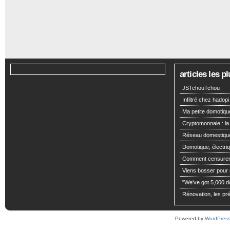
articles les 
JSTchouTchou
Infiltré chez hadopi
Ma petite domotiqu
Cryptomonnaie : la
Réseau domestiqu
Domotique, électriq
Comment censurer 
Viens bosser pour m
"We've got 5,000 dol
Rénovation, les pré
Powered by
WordPres