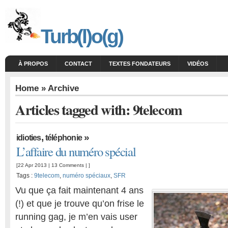
Turb(l)o(g)
À PROPOS
CONTACT
TEXTES FONDATEURS
VIDÉOS
Home
» Archive
Articles tagged with: 9telecom
,
»
idioties
téléphonie
L’affaire du numéro spécial
[22 Apr 2013 |
13 Comments
| ]
Tags :
9telecom
,
numéro spéciaux
,
SFR
Vu que ça fait maintenant 4 ans
(!) et que je trouve qu’on frise le
running gag, je m’en vais user