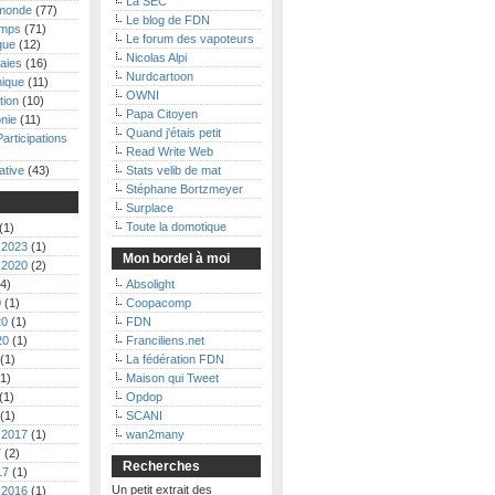
La SEC
monde
(77)
Le blog de FDN
emps
(71)
Le forum des vapoteurs
que
(12)
Nicolas Alpi
aies
(16)
Nurdcartoon
nique
(11)
OWNI
tion
(10)
Papa Citoyen
nie
(11)
Quand j'étais petit
Participations
Read Write Web
ative
(43)
Stats velib de mat
Stéphane Bortzmeyer
Surplace
Toute la domotique
(1)
 2023
(1)
Mon bordel à moi
 2020
(2)
4)
Absolight
0
(1)
Coopacomp
20
(1)
FDN
20
(1)
Franciliens.net
(1)
La fédération FDN
1)
Maison qui Tweet
(1)
Opdop
(1)
SCANI
 2017
(1)
wan2many
7
(2)
Recherches
17
(1)
Un petit extrait des
 2016
(1)