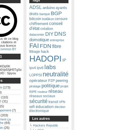
Tags
ADSL
arduino
ayants
BGP
droits
banque
bitcoin
censure
boitâkon
conseil
chiffrement
d'état
création
DNS
DIY
datacenter
us de ce blog
domotique
entreprise
 citations et
FAI
FDN
fibre
ous licence
 Common BY
filtrage
hack
HADOPI
Ğ1
IP
labs
KDp5K
ipv4
ipv6
6Vp5SjH5TgSx
neutralité
ID : Spyou
LOPPSI
opérateur
es
P2P
peering
politique
piratage
projet
fe
(173)
réseau
RIPE
routeur
3)
réseaux sociaux
(110)
sécurité
I
(31)
transit
VPN
15)
éducation
wifi
élection
ppement
(7)
électronique
(203)
Les autres
ent ça
he
(64)
Hackers Republic
in
(25)