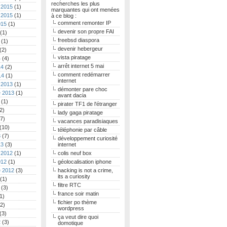
recherches les plus
 2015
(1)
marquantes qui ont menées
 2015
(1)
à ce blog :
comment remonter IP
015
(1)
devenir son propre FAI
(1)
freebsd diaspora
(1)
devenir hebergeur
(2)
vista piratage
4
(4)
arrêt internet 5 mai
14
(2)
comment redémarrer
14
(1)
internet
 2013
(1)
démonter pare choc
 2013
(1)
avant dacia
(1)
pirater TF1 de l'étranger
2)
lady gaga piratage
7)
vacances paradisiaques
(10)
téléphonie par câble
3
(7)
développement curiosité
13
(3)
internet
 2012
(1)
colis neuf box
012
(1)
géolocalisation iphone
 2012
(3)
hacking is not a crime,
its a curiosity
(1)
filtre RTC
(3)
france soir matin
1)
fichier po thème
2)
wordpress
(3)
ça veut dire quoi
2
(3)
domotique