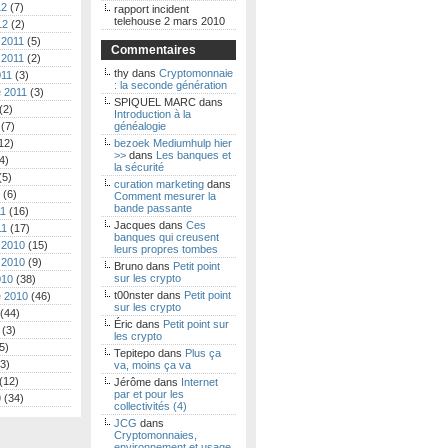
12
(7)
rapport incident
telehouse 2 mars 2010
12
(2)
 2011
(5)
Commentaires
 2011
(2)
thy
dans
Cryptomonnaie
011
(3)
: la seconde génération
 2011
(3)
SPIQUEL MARC
dans
(2)
Introduction à la
(7)
généalogie
12)
bezoek Mediumhulp hier
>>
dans
Les banques et
4)
la sécurité
(5)
curation marketing
dans
(6)
Comment mesurer la
bande passante
11
(16)
Jacques
dans
Ces
11
(17)
banques qui creusent
 2010
(15)
leurs propres tombes
 2010
(9)
Bruno
dans
Petit point
sur les crypto
010
(38)
t00nster
dans
Petit point
 2010
(46)
sur les crypto
(44)
Éric
dans
Petit point sur
(3)
les crypto
5)
Tepitepo
dans
Plus ça
3)
va, moins ça va
(12)
Jérôme
dans
Internet
par et pour les
0
(34)
collectivités (4)
JCG
dans
Cryptomonnaies,
environnement et usage