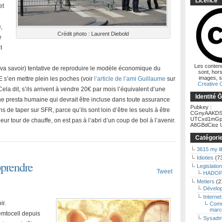
Licence
et
,
Crédit photo : Laurent Diebold
e
t
Les conten
 ? va savoir) tentative de reproduire le modèle économique du
sont, hors
images, s
s’en mettre plein les poches (voir
l’article de l’ami Guillaume
sur
Creative
 Cela dit, s’ils arrivent à vendre 20€ par mois l’équivalent d’une
Identité 
une presta humaine qui devrait être incluse dans toute assurance
Pubkey :
s de taper sur SFR, parce qu’ils sont loin d’être les seuls à être
CGnyAAKDS
UTCxd1mGp
leur tour de chauffe, on est pas à l’abri d’un coup de bol à l’avenir.
A8GBdCioz U
Catégori
3615 my li
Idioties
(7
pprendre
Legislation
Tweet
HADOP
Metiers
(2
Dévelo
Internet
ir.
Comm
marc
emtocell depuis
Sysadm