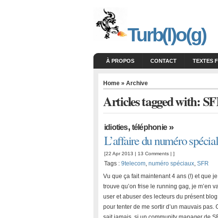
Turb(l)o(g)
À PROPOS
CONTACT
TEXTES 
Home
» Archive
Articles tagged with: S
,
»
idioties
téléphonie
L’affaire du numéro spécia
[22 Apr 2013 |
13 Comments
| ]
Tags :
9telecom
,
numéro spéciaux
,
SFR
Vu que ça fait maintenant 4 ans (!) et que je
trouve qu’on frise le running gag, je m’en v
user et abuser des lecteurs du présent blog
pour tenter de me sortir d’un mauvais pas.
sait jamais, si un community manager de 