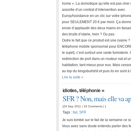
home ». La domotique qu’elle est pas cher 
assortie d’un contrat d’intervention avec
EuropAssistance en un clic sur votre iphone
pour SEULEMENT 20 € par mois. Ça donn
envie d’applaudir des deux mains en faisan
des bruits d’otarie, hein ? Ou pas.
Outre le fait que ce produit est une (vaine
téléphone mobile sponsorisé pour ENCORE 
le sujet), c’est surtout une vaste fumisterie.
redirection de port dans un routeur nat et 
habitation, tant mieux pour eux. Mais cesson
au top du bingobullshit et puis ils en sont à 
Lire la suite »
,
»
idioties
téléphonie
SFR ? Non, mais elle va a
[24 Sep 2011 |
19 Comments
| ]
Tags :
fail
,
SFR
Je suis tombé sur le fail de la semaine ce so
Vous avez sans doute entendu parler des f