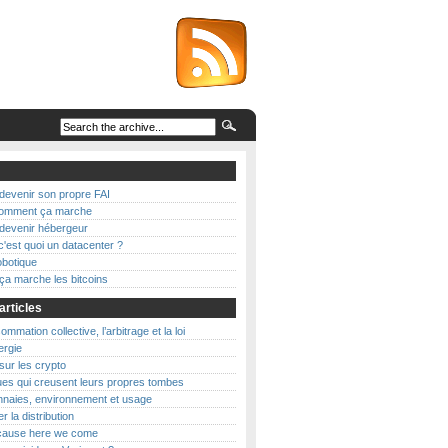
evenir son propre FAI
 comment ça marche
evenir hébergeur
c'est quoi un datacenter ?
botique
a marche les bitcoins
articles
mmation collective, l’arbitrage et la loi
nergie
 sur les crypto
es qui creusent leurs propres tombes
naies, environnement et usage
r la distribution
’cause here we come