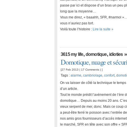
passe par ici et dispose d’un bras un peu p
long que la moyenne…
Vous me direz, « baaahh, SFR, #narmol »…
vous n’auriez pas tort.
Voilà toute l’histoire :
Lire la suite »
,
,
»
3615 my life
domotique
idioties
Domotique, nuage et sécuri
[27 Feb 2013 |
17 Comments
| ]
Tags :
alarme
,
cambriolage
,
confort
,
domot
On va laisser de côté la technique le temps
d’un article.
Tout le monde prédit l’avènement de l’ère d
domotique… Depuis au moins 20 ans. C’es
vieux serpent de mer, donc. Mais ce coup ci
a peut-être ferré le poisson avec l’entrée de
nos amis gros fournisseurs d’accès internet
le marché, SFR en tête avec son offre « SF