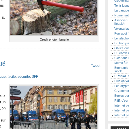
Gouvernan
lus
Tenir jusq
La banque 
Numérisat
 Et
Associer u
illégale)
Volontaria
Pourquoi f
Le téléphon
Crédit photo : bmerle
Du bon jus
Oh les con
Du conflit 
C’est dur, 
té
Mémo à l’
Tweet
Economie 
siècle
URSSAF m
ique
,
facile
,
sécurité
,
SFR
Plus ça va
Les crypto
Cryptomon
Ecoles con
e la
Pffff, c’es
t un
Internet pa
, on
Internet pa
Internet pa
 sur
R