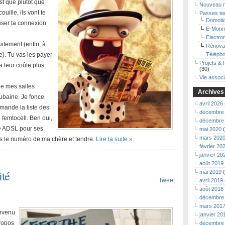
st que plutôt que
Nouveau 
uille, ils vont te
Passes t
Domoti
liser ta connexion
E-Monn
Electro
itement (enfin, à
Rénova
). Tu vas les payer
Télépho
Projets & 
a leur coûte plus
(30)
Vie associ
de mes salles
Archives
ubaine. Je fonce.
avril 2026
ande la liste des
décembre
 femtocell. Ben oui,
décembre
gne ADSL pour ses
mai 2020
(
mars 202
ets le numéro de ma chère et tendre.
Lire la suite »
février 20
janvier 20
août 2019
ité
mai 2019
(
Tweet
avril 2019
août 2018
décembre
mars 201
envenu
janvier 20
propos
décembre