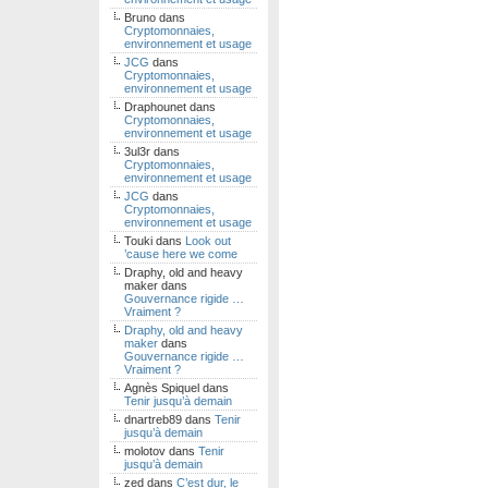
Bruno
dans
Cryptomonnaies,
environnement et usage
JCG
dans
Cryptomonnaies,
environnement et usage
Draphounet
dans
Cryptomonnaies,
environnement et usage
3ul3r
dans
Cryptomonnaies,
environnement et usage
JCG
dans
Cryptomonnaies,
environnement et usage
Touki
dans
Look out
’cause here we come
Draphy, old and heavy
maker
dans
Gouvernance rigide …
Vraiment ?
Draphy, old and heavy
maker
dans
Gouvernance rigide …
Vraiment ?
Agnès Spiquel
dans
Tenir jusqu’à demain
dnartreb89
dans
Tenir
jusqu’à demain
molotov
dans
Tenir
jusqu’à demain
zed
dans
C’est dur, le