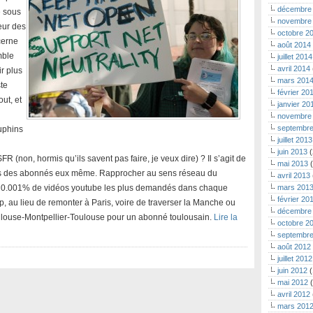
décembre
e sous
novembre
eur des
octobre 2
cerne
août 2014
mble
juillet 2014
avril 2014
r plus
mars 201
ste
février 20
out, et
janvier 20
novembre
septembre
uphins
juillet 2013
juin 2013
(
FR (non, hormis qu’ils savent pas faire, je veux dire) ? Il s’agit de
mai 2013
(
és des abonnés eux même. Rapprocher au sens réseau du
avril 2013
s 0.001% de vidéos youtube les plus demandés dans chaque
mars 201
février 20
, au lieu de remonter à Paris, voire de traverser la Manche ou
décembre
 Toulouse-Montpellier-Toulouse pour un abonné toulousain.
Lire la
octobre 2
septembre
août 2012
juillet 2012
juin 2012
(
mai 2012
(
avril 2012
mars 201