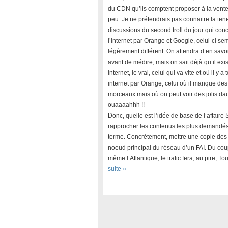
du CDN qu’ils comptent proposer à la vent
peu. Je ne prétendrais pas connaitre la ten
discussions du second troll du jour qui con
l’internet par Orange et Google, celui-ci se
légèrement différent. On attendra d’en savoi
avant de médire, mais on sait déjà qu’il exi
internet, le vrai, celui qui va vite et où il y a t
internet par Orange, celui où il manque des
morceaux mais où on peut voir des jolis da
ouaaaahhh !!
Donc, quelle est l’idée de base de l’affaire S
rapprocher les contenus les plus demand
terme. Concrètement, mettre une copie de
noeud principal du réseau d’un FAI. Du coup
même l’Atlantique, le trafic fera, au pire,
suite »