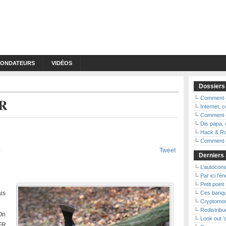
FONDATEURS
VIDÉOS
Dossiers
Comment d
FR
Internet,
Comment d
Dis papa, 
Hack & Ro
l
Comment ç
Tweet
Derniers 
L’autoconso
Par ici l’é
Petit point
ais
Ces banqu
Cryptomon
Redistribue
 On
Look out 
SFR