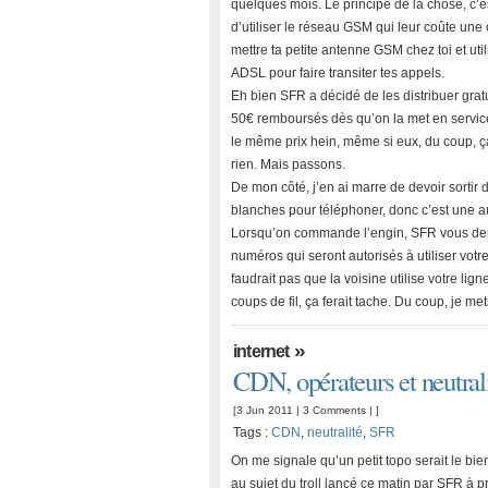
quelques mois. Le principe de la chose, c’e
d’utiliser le réseau GSM qui leur coûte une co
mettre ta petite antenne GSM chez toi et uti
ADSL pour faire transiter tes appels.
Eh bien SFR a décidé de les distribuer gratu
50€ remboursés dès qu’on la met en service
le même prix hein, même si eux, du coup, ç
rien. Mais passons.
De mon côté, j’en ai marre de devoir sortir 
blanches pour téléphoner, donc c’est une a
Lorsqu’on commande l’engin, SFR vous dem
numéros qui seront autorisés à utiliser votre
faudrait pas que la voisine utilise votre li
coups de fil, ça ferait tache. Du coup, je m
»
internet
CDN, opérateurs et neutral
[3 Jun 2011 |
3 Comments
| ]
Tags :
CDN
,
neutralité
,
SFR
On me signale qu’un petit topo serait le bi
au sujet du troll lancé ce matin par SFR à 