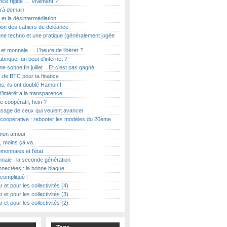
ce rigide … Vraiment ?
u’à demain
et la désintermédiation
ion des cahiers de doléance
ne techno et une pratique (généralement jugée
t et monnaie … L’heure de libérer ?
abriquer un bout d’internet ?
e sonne fin juillet .. Et c’est pas gagné
 de BTC pour ta finance
s, ils ont doublé Hamon !
d’intérêt à la transparence
le coopératif, hein ?
usage de ceux qui veulent avancer
coopérative : rebooter les modèles du 20ème
on amour
, moins ça va
monnaies et l’état
naie : la seconde génération
nectées : la bonne blague
t compliqué !
r et pour les collectivités (4)
r et pour les collectivités (3)
r et pour les collectivités (2)