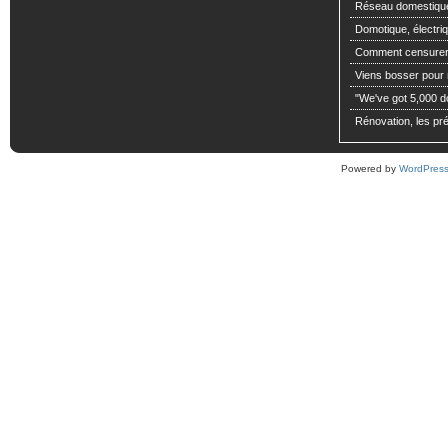
Réseau domestiqu
Domotique, électriq
Comment censurer 
Viens bosser pour m
"We've got 5,000 dol
Rénovation, les pré
Powered by
WordPres