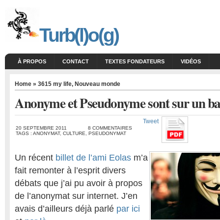
Turb(l)o(g)
À PROPOS
CONTACT
TEXTES FONDATEURS
VIDÉOS
Home
»
3615 my life
,
Nouveau monde
Anonyme et Pseudonyme sont sur un ba
Tweet
20 SEPTEMBRE 2011
8 COMMENTAIRES
TAGS :
ANONYMAT
,
CULTURE
,
PSEUDONYMAT
Un récent
billet de l’ami Eolas
m’a
fait remonter à l’esprit divers
débats que j’ai pu avoir à propos
de l’anonymat sur internet. J’en
avais d’ailleurs déjà parlé
par ici