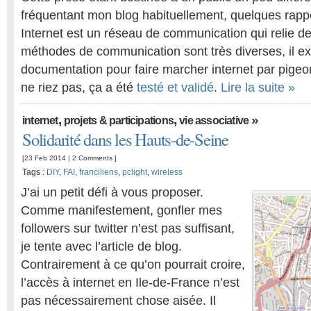
fréquentant mon blog habituellement, quelques rappe
Internet est un réseau de communication qui relie d
méthodes de communication sont très diverses, il 
documentation pour faire marcher internet par pige
ne riez pas, ça a été
testé et validé
.
Lire la suite »
,
,
»
internet
projets & participations
vie associative
Solidarité dans les Hauts-de-Seine
[23 Feb 2014 |
2 Comments
]
Tags :
DIY
,
FAI
,
franciliens
,
pclight
,
wireless
J’ai un petit défi à vous proposer.
Comme manifestement, gonfler mes
followers sur twitter n’est pas suffisant,
je tente avec l’article de blog.
Contrairement à ce qu’on pourrait croire,
l’accès à internet en Ile-de-France n’est
pas nécessairement chose aisée. Il