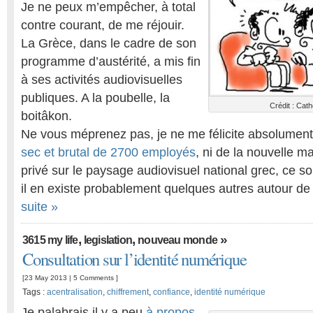
Je ne peux m’empêcher, à total
contre courant, de me réjouir.
La Grèce, dans le cadre de son
programme d’austérité, a mis fin
à ses activités audiovisuelles
publiques. A la poubelle, la
Crédit : Cat
boitâkon.
Ne vous méprenez pas, je ne me félicite absolumen
sec et brutal de 2700 employés
, ni de la nouvelle m
privé sur le paysage audiovisuel national grec, ce so
il en existe probablement quelques autres autour de
suite »
,
,
»
3615 my life
legislation
nouveau monde
Consultation sur l’identité numérique
[23 May 2013 |
5 Comments
]
Tags :
acentralisation
,
chiffrement
,
confiance
,
identité numérique
Je palabrais il y a peu
à propos