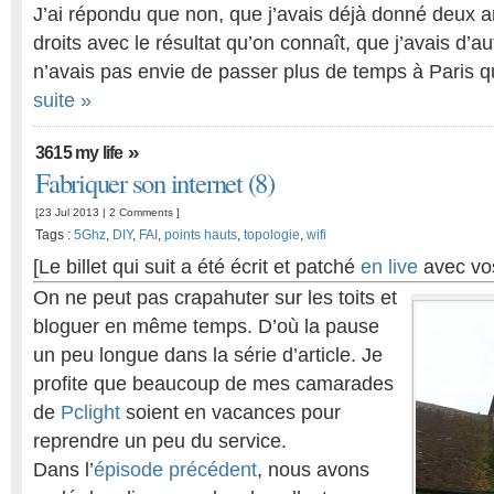
J’ai répondu que non, que j’avais déjà donné deux a
droits avec le résultat qu’on connaît, que j’avais d’au
n’avais pas envie de passer plus de temps à Paris 
suite »
»
3615 my life
Fabriquer son internet (8)
[23 Jul 2013 |
2 Comments
]
Tags :
5Ghz
,
DIY
,
FAI
,
points hauts
,
topologie
,
wifi
[Le billet qui suit a été écrit et patché
en live
avec vo
On ne peut pas crapahuter sur les toits et
bloguer en même temps. D’où la pause
un peu longue dans la série d’article. Je
profite que beaucoup de mes camarades
de
Pclight
soient en vacances pour
reprendre un peu du service.
Dans l’
épisode précédent
, nous avons