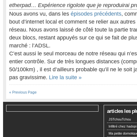
etherpad… Expérience rigolote que je reproduirai p
Nous avons vu, dans les
épisodes précédents
, comm
bout d’internet local et comment se relier aux autre
réseau. Nous avons laissé de côté toute la partie tr
deux blocs, restant appuyés sur ce qui se fait de plu
marché : l’ADSL.
C’est aussi le seul morceau de notre réseau qui n’es
entier contrôle. Sur de très longues distances (com
50/100km) , il est d’ailleurs probable qu’il ne le soit 
pas gravissime.
Lire la suite »
« Previous Page
articles les 
JSTchouTchou
Infiltré chez hadopi
Ma petite domotiqu