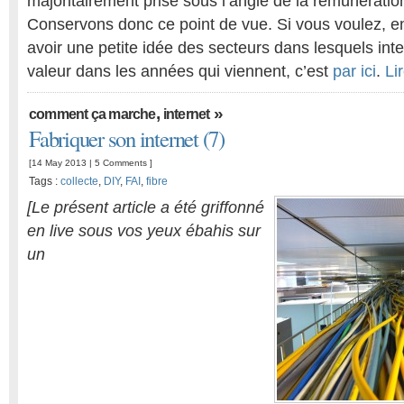
majoritairement prise sous l’angle de la rémunératio
Conservons donc ce point de vue. Si vous voulez, e
avoir une petite idée des secteurs dans lesquels inte
valeur dans les années qui viennent, c’est
par ici
.
Li
,
»
comment ça marche
internet
Fabriquer son internet (7)
[14 May 2013 |
5 Comments
]
Tags :
collecte
,
DIY
,
FAI
,
fibre
[Le présent article a été griffonné
en live sous vos yeux ébahis sur
un