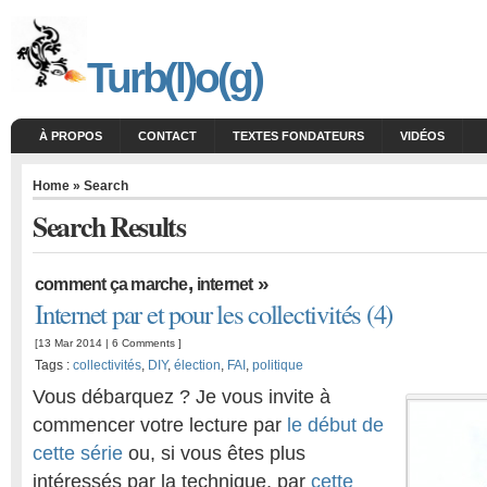
Turb(l)o(g)
À PROPOS
CONTACT
TEXTES FONDATEURS
VIDÉOS
Home
» Search
Search
Results
,
»
comment ça marche
internet
Internet par et pour les collectivités (4)
[13 Mar 2014 |
6 Comments
]
Tags :
collectivités
,
DIY
,
élection
,
FAI
,
politique
Vous débarquez ? Je vous invite à
commencer votre lecture par
le début de
cette série
ou, si vous êtes plus
intéressés par la technique, par
cette