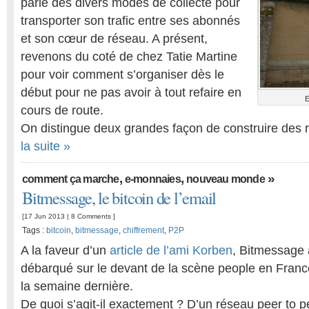
parlé des divers modes de collecte pour
transporter son trafic entre ses abonnés
et son cœur de réseau. A présent,
revenons du coté de chez Tatie Martine
pour voir comment s’organiser dès le
début pour ne pas avoir à tout refaire en
E
cours de route.
On distingue deux grandes façon de construire des r
la suite »
,
,
»
comment ça marche
e-monnaies
nouveau monde
Bitmessage, le bitcoin de l’email
[17 Jun 2013 |
8 Comments
]
Tags :
bitcoin
,
bitmessage
,
chiffrement
,
P2P
A la faveur d’un
article de l’ami Korben
, Bitmessage 
débarqué sur le devant de la scène people en Franc
la semaine dernière.
De quoi s’agit-il exactement ? D’un réseau peer to p