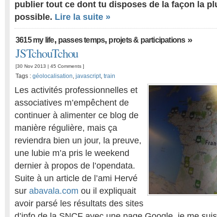
publier tout ce dont tu disposes de la façon la pl
possible.
Lire la suite »
,
,
»
3615 my life
passes temps
projets & participations
JSTchouTchou
[30 Nov 2013 |
45 Comments
]
Tags :
géolocalisation
,
javascript
,
train
Les activités professionnelles et
associatives m’empêchent de
continuer à alimenter ce blog de
manière régulière, mais ça
reviendra bien un jour, la preuve,
une lubie m’a pris le weekend
dernier à propos de l’opendata.
Suite à un article de l’ami Hervé
sur
abavala.com
ou il expliquait
avoir parsé les résultats des sites
d’info de la SNCF avec une page Google, je me suis d