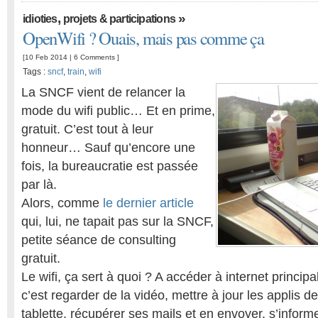
,
»
idioties
projets & participations
OpenWifi ? Ouais, mais pas comme ça
[10 Feb 2014 |
6 Comments
]
Tags :
sncf
,
train
,
wifi
La SNCF vient de relancer la
mode du wifi public… Et en prime,
gratuit. C’est tout à leur
honneur… Sauf qu’encore une
fois, la bureaucratie est passée
par là.
Alors, comme
le dernier article
qui, lui, ne tapait pas sur la SNCF,
petite séance de consulting
gratuit.
Le wifi, ça sert à quoi ? A accéder à internet princi
c’est regarder de la vidéo, mettre à jour les applis 
tablette, récupérer ses mails et en envoyer, s’info