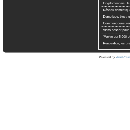
Cryptomonnaie : la
Réseau domestiqu
Domotique, électriq
Comment censurer 
Viens bosser pour m
"We've got 5,000 dol
Rénovation, les pré
Powered by
WordPres